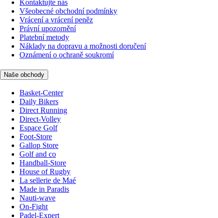
Kontaktujte nás
Všeobecné obchodní podmínky
Vrácení a vrácení peněz
Právní upozornění
Platební metody
Náklady na dopravu a možnosti doručení
Oznámení o ochraně soukromí
Naše obchody
Basket-Center
Daily Bikers
Direct Running
Direct-Volley
Espace Golf
Foot-Store
Gallop Store
Golf and co
Handball-Store
House of Rugby
La sellerie de Maé
Made in Paradis
Nauti-wave
On-Fight
Padel-Expert