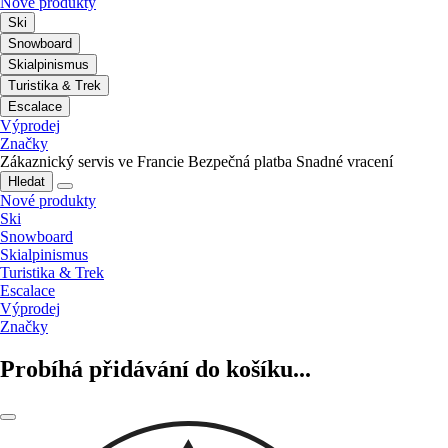
Nové produkty
Ski
Snowboard
Skialpinismus
Turistika & Trek
Escalace
Výprodej
Značky
Zákaznický servis ve Francie
Bezpečná platba
Snadné vracení
Hledat
Nové produkty
Ski
Snowboard
Skialpinismus
Turistika & Trek
Escalace
Výprodej
Značky
Probíhá přidávání do košíku...