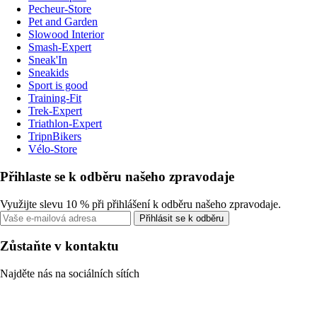
Pecheur-Store
Pet and Garden
Slowood Interior
Smash-Expert
Sneak'In
Sneakids
Sport is good
Training-Fit
Trek-Expert
Triathlon-Expert
TripnBikers
Vélo-Store
Přihlaste se k odběru našeho zpravodaje
Využijte slevu 10 % při přihlášení k odběru našeho zpravodaje.
Přihlásit se k odběru
Zůstaňte v kontaktu
Najděte nás na sociálních sítích