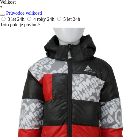
Velikost
*
Průvodce velikostí
3 let
24h
4 roky
24h
5 let
24h
Toto pole je povinné