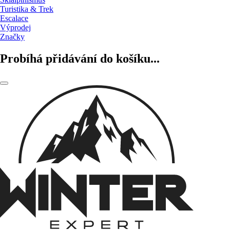
Turistika & Trek
Escalace
Výprodej
Značky
Probíhá přidávání do košíku...