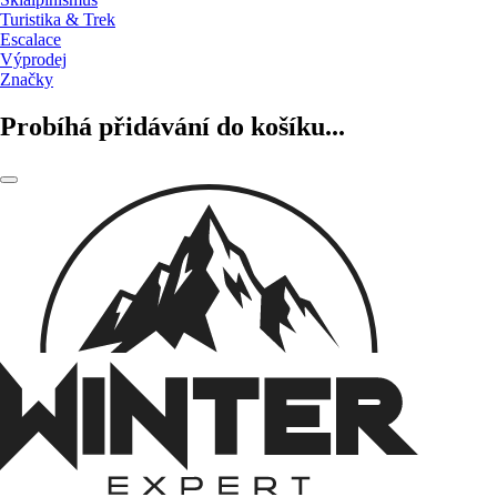
Turistika & Trek
Escalace
Výprodej
Značky
Probíhá přidávání do košíku...