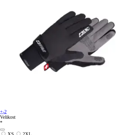
+-2
Velikost
*
XS
2XL