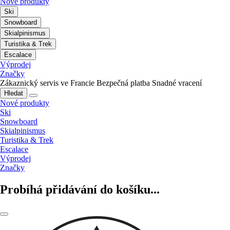
Nové produkty
Ski
Snowboard
Skialpinismus
Turistika & Trek
Escalace
Výprodej
Značky
Zákaznický servis ve Francie
Bezpečná platba
Snadné vracení
Hledat
Nové produkty
Ski
Snowboard
Skialpinismus
Turistika & Trek
Escalace
Výprodej
Značky
Probíhá přidávání do košíku...