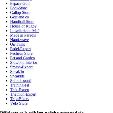
Espace Golf
Foot-Store
Gallop Store
Golf and co
Handball-Store
House of Rugby
La sellerie de Maé
Made in Paradis
Nauti-wave
On-Fight
Padel-Expert
Pecheur-Store
Pet and Garden
Slowood Interior
Smash-Expert
Sneak'In
Sneakids
Sport is good
Training-Fit
Trek-Expert
Triathlon-Expert
TripnBikers
Vélo-Store
Přihlaste se k odběru našeho zpravodaje