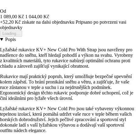
Od
1 089,00 Kč
1 044,00 Kč
+52,20 Kč
ziskate na dalsi objednavku
Pripsano po potvrzeni vasi
objednavky
Loading...
Popis
Lyžařské rukavice KV+ New Cold Pro With Strap jsou navrženy pro
nadšence do sněhu, kteří hledají pohodlí a výkon na svahu. Vyrobeny
z kvalitních materiálů, tyto rukavice nabízejí optimální ochranu proti
chladu a zároveň zajišťují vynikající obratnost.
Rukavice mají praktický popruh, který umožňuje bezpečné upevnění
kolem zápěstí. To brání pronikání sněhu a větru, a zajišťuje, že vaše
ruce zůstanou v teple a suchu i za nejdrsnějších podmínek.
Ergonomický design těchto rukavic podporuje dobré uchopení, což je
činí ideálními pro lyžaře všech úrovní.
Lyžařské rukavice KV+ New Cold Pro jsou také vybaveny výkonnou
tepelnou izolací, která pomáhá udržet vaše ruce v teple během vašich
horských dobrodružství. Jejich pečlivé zpracování a sportovní styl
dokonale ladí s vaší lyžařskou výbavou a dodávají vaší sportovní
outfitu nádech elegance.