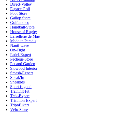
Direct-Volley
Espace Golf
Foot-Store
Gallop Store
Golf and co
Handball-Store
House of Rugby
La sellerie de Maé
Made in Paradis
Nauti-wave
On-Fight
Padel-Expert
Pecheur-Store
Pet and Garden
Slowood Interior
Smash-Expert
Sneak'In
Sneakids
Sport is good
Training-Fit
Trek-Expert
Triathlon-Expert
TripnBikers
Vélo-Store