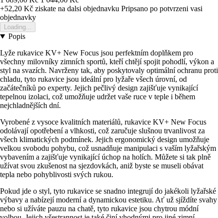
+52,20 Kč
ziskate na dalsi objednavku
Pripsano po potvrzeni vasi
objednavky
Loading...
Popis
Lyže rukavice KV+ New Focus jsou perfektním doplňkem pro
všechny milovníky zimních sportů, kteří chtějí spojit pohodlí, výkon a
styl na svazích. Navrženy tak, aby poskytovaly optimální ochranu proti
chladu, tyto rukavice jsou ideální pro lyžaře všech úrovní, od
začátečníků po experty. Jejich pečlivý design zajišťuje vynikající
tepelnou izolaci, což umožňuje udržet vaše ruce v teple i během
nejchladnějších dní.
Vyrobené z vysoce kvalitních materiálů, rukavice KV+ New Focus
odolávají opotřebení a vlhkosti, což zaručuje slušnou trvanlivost za
všech klimatických podmínek. Jejich ergonomický design umožňuje
velkou svobodu pohybu, což usnadňuje manipulaci s vaším lyžařským
vybavením a zajišťuje vynikající úchop na holích. Můžete si tak plně
užívat svou zkušenost na sjezdovkách, aniž byste se museli obávat
tepla nebo pohyblivosti svých rukou.
Pokud jde o styl, tyto rukavice se snadno integrují do jakékoli lyžařské
výbavy a nabízejí moderní a dynamickou estetiku. Ať už sjíždíte svahy
nebo si užíváte pauzu na chatě, tyto rukavice jsou chytrou módní
volbou. Jejich všestrannost je také činí vhodnými pro jiné zimní