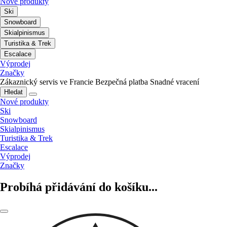
Nové produkty
Ski
Snowboard
Skialpinismus
Turistika & Trek
Escalace
Výprodej
Značky
Zákaznický servis ve Francie
Bezpečná platba
Snadné vracení
Hledat
Nové produkty
Ski
Snowboard
Skialpinismus
Turistika & Trek
Escalace
Výprodej
Značky
Probíhá přidávání do košíku...