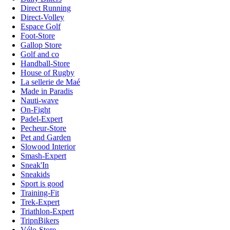
Direct Running
Direct-Volley
Espace Golf
Foot-Store
Gallop Store
Golf and co
Handball-Store
House of Rugby
La sellerie de Maé
Made in Paradis
Nauti-wave
On-Fight
Padel-Expert
Pecheur-Store
Pet and Garden
Slowood Interior
Smash-Expert
Sneak'In
Sneakids
Sport is good
Training-Fit
Trek-Expert
Triathlon-Expert
TripnBikers
Vélo-Store