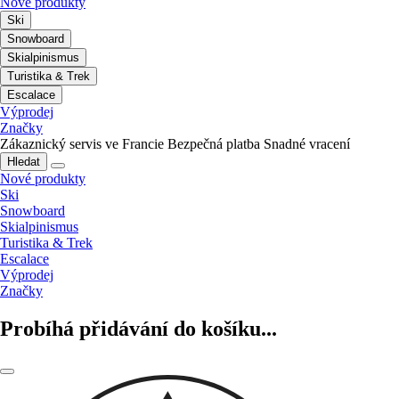
Nové produkty
Ski
Snowboard
Skialpinismus
Turistika & Trek
Escalace
Výprodej
Značky
Zákaznický servis ve Francie
Bezpečná platba
Snadné vracení
Hledat
Nové produkty
Ski
Snowboard
Skialpinismus
Turistika & Trek
Escalace
Výprodej
Značky
Probíhá přidávání do košíku...