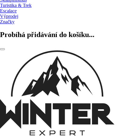
Turistika & Trek
Escalace
Výprodej
Značky
Probíhá přidávání do košíku...