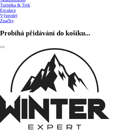
Turistika & Trek
Escalace
Výprodej
Značky
Probíhá přidávání do košíku...