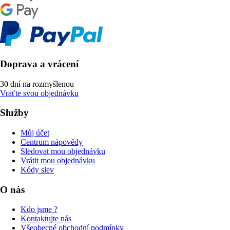
Doprava a vrácení
30 dní na rozmyšlenou
Vraťte svou objednávku
Služby
Můj účet
Centrum nápovědy
Sledovat mou objednávku
Vrátit mou objednávku
Kódy slev
O nás
Kdo jsme ?
Kontaktujte nás
Všeobecné obchodní podmínky