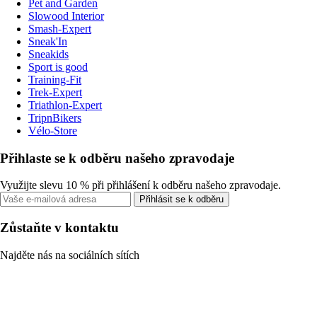
Pet and Garden
Slowood Interior
Smash-Expert
Sneak'In
Sneakids
Sport is good
Training-Fit
Trek-Expert
Triathlon-Expert
TripnBikers
Vélo-Store
Přihlaste se k odběru našeho zpravodaje
Využijte slevu 10 % při přihlášení k odběru našeho zpravodaje.
Přihlásit se k odběru
Zůstaňte v kontaktu
Najděte nás na sociálních sítích