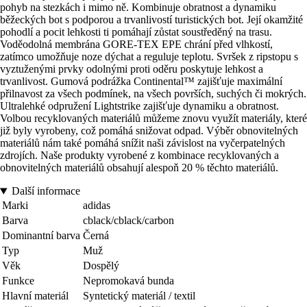
pohyb na stezkách i mimo ně. Kombinuje obratnost a dynamiku
běžeckých bot s podporou a trvanlivostí turistických bot. Její okamžité
pohodlí a pocit lehkosti ti pomáhají zůstat soustředěný na trasu.
Voděodolná membrána GORE-TEX EPE chrání před vlhkostí,
zatímco umožňuje noze dýchat a reguluje teplotu. Svršek z ripstopu s
vyztuženými prvky odolnými proti oděru poskytuje lehkost a
trvanlivost. Gumová podrážka Continental™ zajišťuje maximální
přilnavost za všech podmínek, na všech površích, suchých či mokrých.
Ultralehké odpružení Lightstrike zajišťuje dynamiku a obratnost.
Volbou recyklovaných materiálů můžeme znovu využít materiály, které
již byly vyrobeny, což pomáhá snižovat odpad. Výběr obnovitelných
materiálů nám také pomáhá snížit naši závislost na vyčerpatelných
zdrojích. Naše produkty vyrobené z kombinace recyklovaných a
obnovitelných materiálů obsahují alespoň 20 % těchto materiálů.
Další informace
Marki
adidas
Barva
cblack/cblack/carbon
Dominantní barva
Černá
Typ
Muž
Věk
Dospělý
Funkce
Nepromokavá bunda
Hlavní materiál
Syntetický materiál / textil