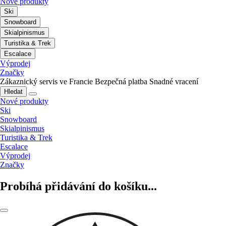
Nové produkty
Ski
Snowboard
Skialpinismus
Turistika & Trek
Escalace
Výprodej
Značky
Zákaznický servis ve Francie
Bezpečná platba
Snadné vracení
Hledat
Nové produkty
Ski
Snowboard
Skialpinismus
Turistika & Trek
Escalace
Výprodej
Značky
Probíhá přidávání do košíku...