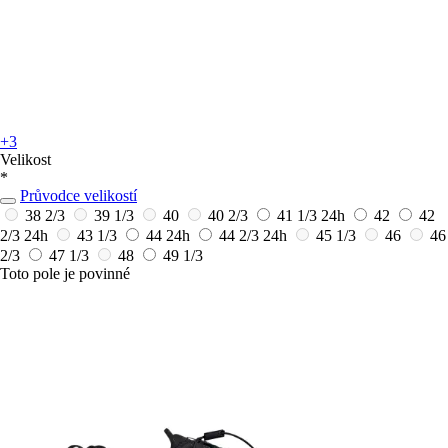
+3
Velikost
*
Průvodce velikostí
38 2/3
39 1/3
40
40 2/3
41 1/3
24h
42
42
2/3
24h
43 1/3
44
24h
44 2/3
24h
45 1/3
46
46
2/3
47 1/3
48
49 1/3
Toto pole je povinné