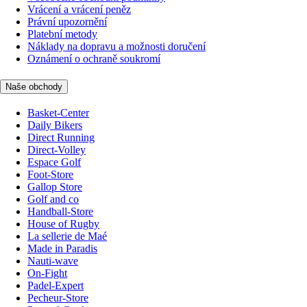
Vrácení a vrácení peněz
Právní upozornění
Platební metody
Náklady na dopravu a možnosti doručení
Oznámení o ochraně soukromí
Naše obchody
Basket-Center
Daily Bikers
Direct Running
Direct-Volley
Espace Golf
Foot-Store
Gallop Store
Golf and co
Handball-Store
House of Rugby
La sellerie de Maé
Made in Paradis
Nauti-wave
On-Fight
Padel-Expert
Pecheur-Store