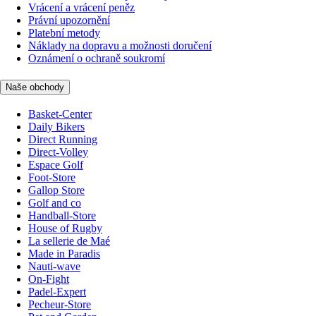
Vrácení a vrácení peněz
Právní upozornění
Platební metody
Náklady na dopravu a možnosti doručení
Oznámení o ochraně soukromí
Naše obchody
Basket-Center
Daily Bikers
Direct Running
Direct-Volley
Espace Golf
Foot-Store
Gallop Store
Golf and co
Handball-Store
House of Rugby
La sellerie de Maé
Made in Paradis
Nauti-wave
On-Fight
Padel-Expert
Pecheur-Store