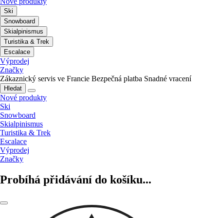
Nové produkty
Ski
Snowboard
Skialpinismus
Turistika & Trek
Escalace
Výprodej
Značky
Zákaznický servis ve Francie
Bezpečná platba
Snadné vracení
Hledat
Nové produkty
Ski
Snowboard
Skialpinismus
Turistika & Trek
Escalace
Výprodej
Značky
Probíhá přidávání do košíku...