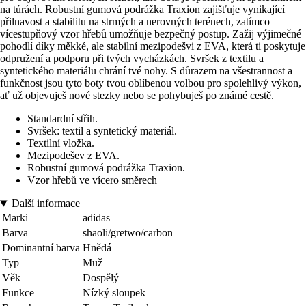
na túrách. Robustní gumová podrážka Traxion zajišťuje vynikající
přilnavost a stabilitu na strmých a nerovných terénech, zatímco
vícestupňový vzor hřebů umožňuje bezpečný postup. Zažij výjimečné
pohodlí díky měkké, ale stabilní mezipodešvi z EVA, která ti poskytuje
odpružení a podporu při tvých vycházkách. Svršek z textilu a
syntetického materiálu chrání tvé nohy. S důrazem na všestrannost a
funkčnost jsou tyto boty tvou oblíbenou volbou pro spolehlivý výkon,
ať už objevuješ nové stezky nebo se pohybuješ po známé cestě.
Standardní střih.
Svršek: textil a syntetický materiál.
Textilní vložka.
Mezipodešev z EVA.
Robustní gumová podrážka Traxion.
Vzor hřebů ve vícero směrech
Další informace
Marki
adidas
Barva
shaoli/gretwo/carbon
Dominantní barva
Hnědá
Typ
Muž
Věk
Dospělý
Funkce
Nízký sloupek