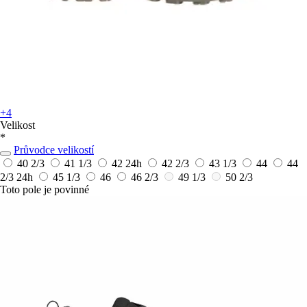
+4
Velikost
*
Průvodce velikostí
40 2/3
41 1/3
42
24h
42 2/3
43 1/3
44
44
2/3
24h
45 1/3
46
46 2/3
49 1/3
50 2/3
Toto pole je povinné