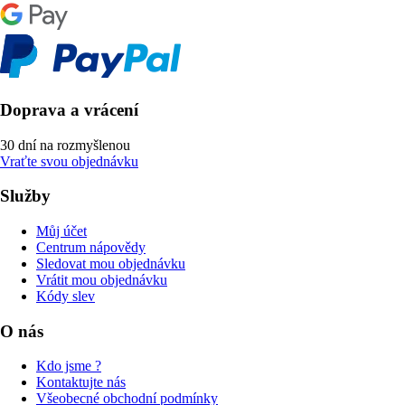
Doprava a vrácení
30 dní na rozmyšlenou
Vraťte svou objednávku
Služby
Můj účet
Centrum nápovědy
Sledovat mou objednávku
Vrátit mou objednávku
Kódy slev
O nás
Kdo jsme ?
Kontaktujte nás
Všeobecné obchodní podmínky