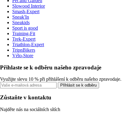
Pet and Garden
Slowood Interior
Smash-Expert
Sneak'In
Sneakids
Sport is good
Training-Fit
Trek-Expert
Triathlon-Expert
TripnBikers
Vélo-Store
Přihlaste se k odběru našeho zpravodaje
Využijte slevu 10 % při přihlášení k odběru našeho zpravodaje.
Přihlásit se k odběru
Zůstaňte v kontaktu
Najděte nás na sociálních sítích