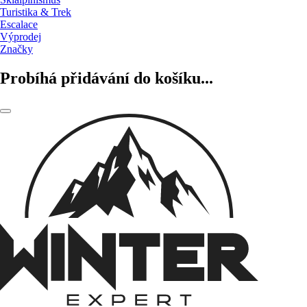
Turistika & Trek
Escalace
Výprodej
Značky
Probíhá přidávání do košíku...