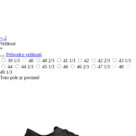
+-2
Velikost
*
Průvodce velikostí
39 1/3
40
40 2/3
41 1/3
42
42 2/3
43 1/3
44
44 2/3
45 1/3
46
46 2/3
47 1/3
48
49 1/3
Toto pole je povinné