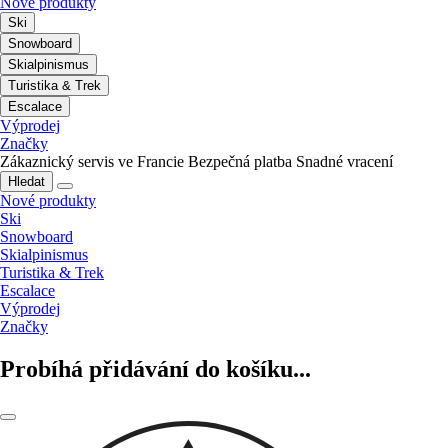
Nové produkty
Ski
Snowboard
Skialpinismus
Turistika & Trek
Escalace
Výprodej
Značky
Zákaznický servis ve Francie
Bezpečná platba
Snadné vracení
Hledat
Nové produkty
Ski
Snowboard
Skialpinismus
Turistika & Trek
Escalace
Výprodej
Značky
Probíhá přidávání do košíku...