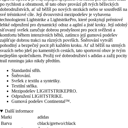
po rychlosti a obratnosti, tě tato obuv provází při tvých běžeckých
dobrodružstvích, ať už běžíš po nových stezkách nebo se soustředíš na
své tréninkové cíle. Její dvouvrstvá mezipodešev je vybavena
technologiemi Lightstrike a LightstrikePro, které poskytují prémiové
lehké odpružení pro dynamický odraz a agilní a jisté kroky. Její odolný
síťovaný svršek zaručuje dobrou prodyšnost pro pocit svěžesti a
komfortu během intenzivních běhů, zatímco její gumová podešev
zajišťuje dobrou trakci na různých površích. Šněrování vytváří
pohodlný a bezpečný pocit při každém kroku. Ať už běžíš na strmých
svazích nebo jdeš po kamenitých cestách, tato sportovní obuv je tvým
nejlepším společníkem. Prožij své dobrodružství s adidas a zažij pocity
trail runningu jako nikdy předtím.
Standardní střih.
Šněrování.
Svršek z textilu a syntetiky.
Textilní stélka.
Mezipodešev LIGHTSTRIKEPRO.
Odpružení LIGHTSTRIKE.
Gumová podešev Continental™.
Další informace
Marki
adidas
Barva
cblack/gretwo/cblack