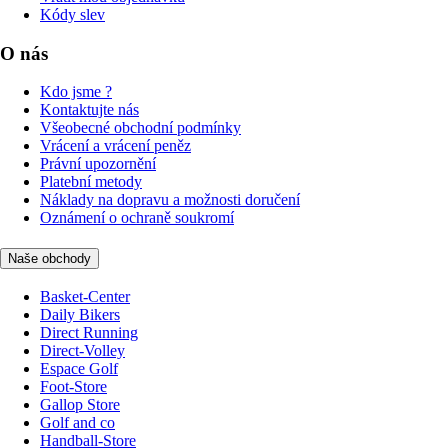
Kódy slev
O nás
Kdo jsme ?
Kontaktujte nás
Všeobecné obchodní podmínky
Vrácení a vrácení peněz
Právní upozornění
Platební metody
Náklady na dopravu a možnosti doručení
Oznámení o ochraně soukromí
Naše obchody
Basket-Center
Daily Bikers
Direct Running
Direct-Volley
Espace Golf
Foot-Store
Gallop Store
Golf and co
Handball-Store