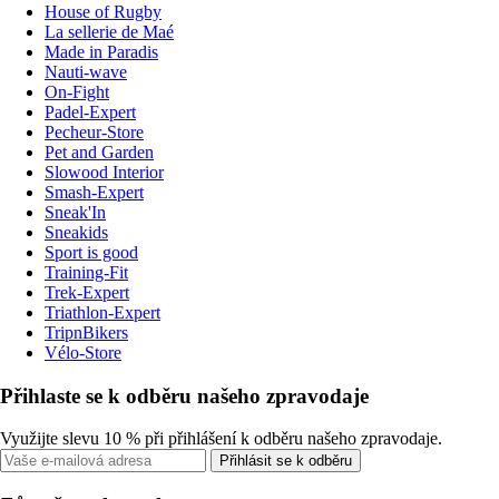
House of Rugby
La sellerie de Maé
Made in Paradis
Nauti-wave
On-Fight
Padel-Expert
Pecheur-Store
Pet and Garden
Slowood Interior
Smash-Expert
Sneak'In
Sneakids
Sport is good
Training-Fit
Trek-Expert
Triathlon-Expert
TripnBikers
Vélo-Store
Přihlaste se k odběru našeho zpravodaje
Využijte slevu 10 % při přihlášení k odběru našeho zpravodaje.
Přihlásit se k odběru