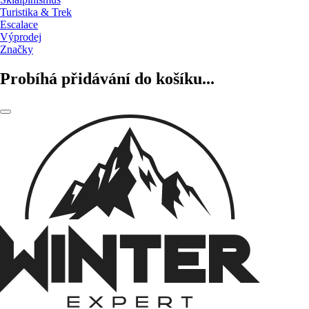
Turistika & Trek
Escalace
Výprodej
Značky
Probíhá přidávání do košíku...