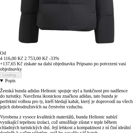
Od
4 116,00 Kč
2 753,00 Kč
-33%
+137,65 Kč
ziskate na dalsi objednavku
Pripsano po potvrzeni vasi
objednavky
Loading...
Popis
Ženská bunda adidas Helionic spojuje styl a funkčnost pro nadšence
do turistiky. Navržena ikonickou značkou adidas, tato bunda je
perfektní volbou pro ty, kteří hledají kabát, který je doprovodí na všech
jejich dobrodružstvích na čerstvém vzduchu.
Vyrobena z vysoce kvalitních materiálů, bunda Helionic nabízí
vynikající tepelnou izolaci, což umožňuje zůstat v teple během
chladných turistických dní. Její lehkost a kompaktnost z ní činí ideální
doplněk k vašim výletům, aniž by zavalila váš batoh.