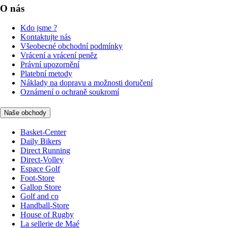
O nás
Kdo jsme ?
Kontaktujte nás
Všeobecné obchodní podmínky
Vrácení a vrácení peněz
Právní upozornění
Platební metody
Náklady na dopravu a možnosti doručení
Oznámení o ochraně soukromí
Naše obchody
Basket-Center
Daily Bikers
Direct Running
Direct-Volley
Espace Golf
Foot-Store
Gallop Store
Golf and co
Handball-Store
House of Rugby
La sellerie de Maé