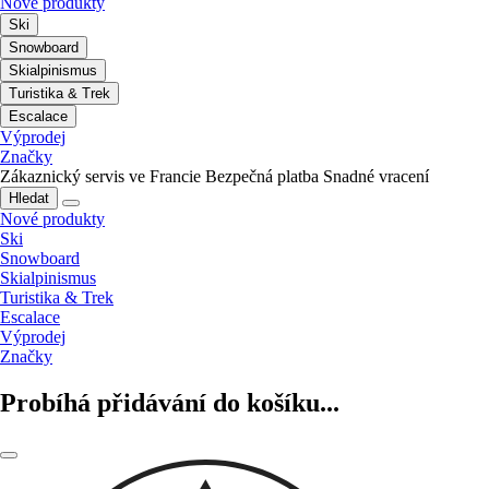
Nové produkty
Ski
Snowboard
Skialpinismus
Turistika & Trek
Escalace
Výprodej
Značky
Zákaznický servis ve Francie
Bezpečná platba
Snadné vracení
Hledat
Nové produkty
Ski
Snowboard
Skialpinismus
Turistika & Trek
Escalace
Výprodej
Značky
Probíhá přidávání do košíku...