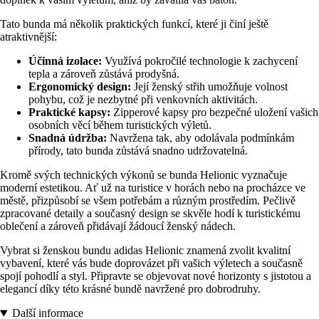
Tato bunda má několik praktických funkcí, které ji činí ještě
atraktivnější:
Účinná izolace:
Využívá pokročilé technologie k zachycení
tepla a zároveň zůstává prodyšná.
Ergonomický design:
Její ženský střih umožňuje volnost
pohybu, což je nezbytné při venkovních aktivitách.
Praktické kapsy:
Zipperové kapsy pro bezpečné uložení vašich
osobních věcí během turistických výletů.
Snadná údržba:
Navržena tak, aby odolávala podmínkám
přírody, tato bunda zůstává snadno udržovatelná.
Kromě svých technických výkonů se bunda Helionic vyznačuje
moderní estetikou. Ať už na turistice v horách nebo na procházce ve
městě, přizpůsobí se všem potřebám a různým prostředím. Pečlivě
zpracované detaily a současný design se skvěle hodí k turistickému
oblečení a zároveň přidávají žádoucí ženský nádech.
Vybrat si ženskou bundu adidas Helionic znamená zvolit kvalitní
vybavení, které vás bude doprovázet při vašich výletech a současně
spojí pohodlí a styl. Připravte se objevovat nové horizonty s jistotou a
elegancí díky této krásné bundě navržené pro dobrodruhy.
Další informace