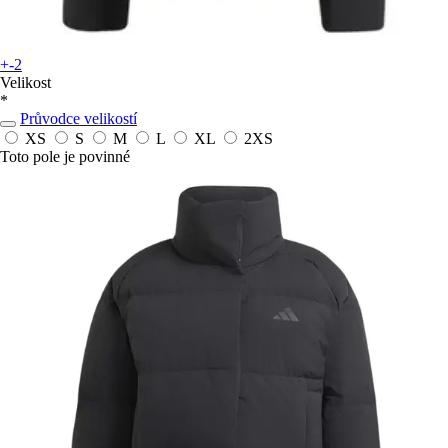
+-2
Velikost
*
Průvodce velikostí
XS
S
M
L
XL
2XS
Toto pole je povinné