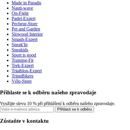
Made in Paradis
Nauti-wave
On-Fight
Padel-Expert
Pecheur-Store
Pet and Garden
Slowood Interior
Smash-Expert
Sneak'In
Sneakids
Sport is good
Training-Fit
Trek-Expert
Triathlon-Expert
TripnBikers
Vélo-Store
Přihlaste se k odběru našeho zpravodaje
Využijte slevu 10 % při přihlášení k odběru našeho zpravodaje.
Přihlásit se k odběru
Zůstaňte v kontaktu