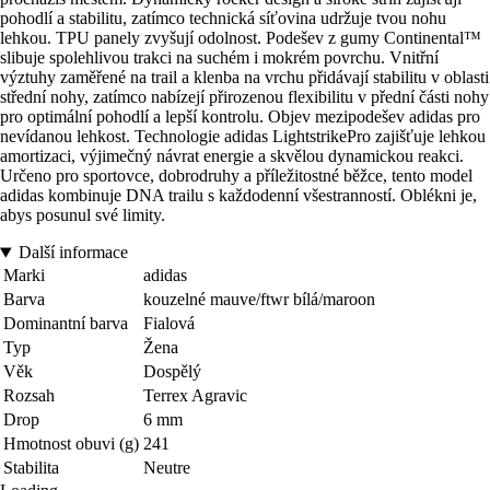
pohodlí a stabilitu, zatímco technická síťovina udržuje tvou nohu
lehkou. TPU panely zvyšují odolnost. Podešev z gumy Continental™
slibuje spolehlivou trakci na suchém i mokrém povrchu. Vnitřní
výztuhy zaměřené na trail a klenba na vrchu přidávají stabilitu v oblasti
střední nohy, zatímco nabízejí přirozenou flexibilitu v přední části nohy
pro optimální pohodlí a lepší kontrolu. Objev mezipodešev adidas pro
nevídanou lehkost. Technologie adidas LightstrikePro zajišťuje lehkou
amortizaci, výjimečný návrat energie a skvělou dynamickou reakci.
Určeno pro sportovce, dobrodruhy a příležitostné běžce, tento model
adidas kombinuje DNA trailu s každodenní všestranností. Oblékni je,
abys posunul své limity.
Další informace
Marki
adidas
Barva
kouzelné mauve/ftwr bílá/maroon
Dominantní barva
Fialová
Typ
Žena
Věk
Dospělý
Rozsah
Terrex Agravic
Drop
6 mm
Hmotnost obuvi (g)
241
Stabilita
Neutre