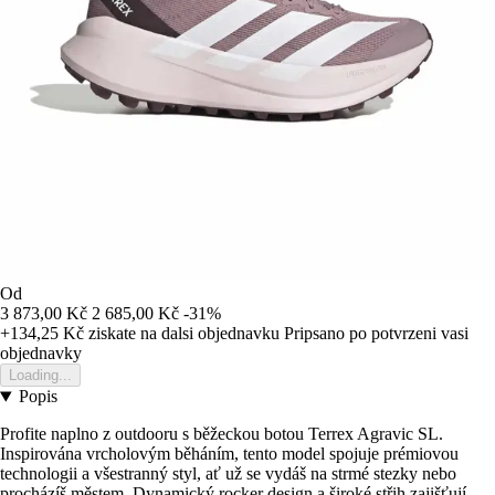
Od
3 873,00 Kč
2 685,00 Kč
-31%
+134,25 Kč
ziskate na dalsi objednavku
Pripsano po potvrzeni vasi
objednavky
Loading...
Popis
Profite naplno z outdooru s běžeckou botou Terrex Agravic SL.
Inspirována vrcholovým běháním, tento model spojuje prémiovou
technologii a všestranný styl, ať už se vydáš na strmé stezky nebo
procházíš městem. Dynamický rocker design a široké střih zajišťují