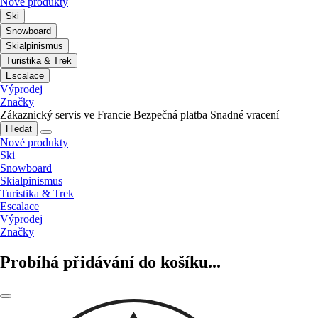
Nové produkty
Ski
Snowboard
Skialpinismus
Turistika & Trek
Escalace
Výprodej
Značky
Zákaznický servis ve Francie
Bezpečná platba
Snadné vracení
Hledat
Nové produkty
Ski
Snowboard
Skialpinismus
Turistika & Trek
Escalace
Výprodej
Značky
Probíhá přidávání do košíku...