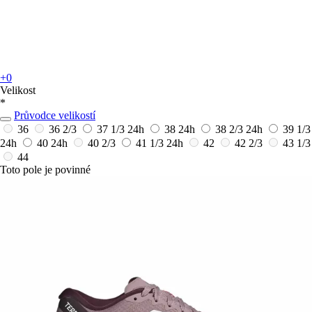
+0
Velikost
*
Průvodce velikostí
36
36 2/3
37 1/3
24h
38
24h
38 2/3
24h
39 1/3
24h
40
24h
40 2/3
41 1/3
24h
42
42 2/3
43 1/3
44
Toto pole je povinné