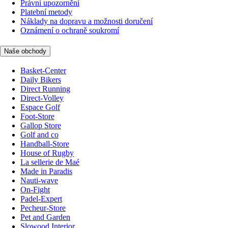
Právní upozornění
Platební metody
Náklady na dopravu a možnosti doručení
Oznámení o ochraně soukromí
Naše obchody
Basket-Center
Daily Bikers
Direct Running
Direct-Volley
Espace Golf
Foot-Store
Gallop Store
Golf and co
Handball-Store
House of Rugby
La sellerie de Maé
Made in Paradis
Nauti-wave
On-Fight
Padel-Expert
Pecheur-Store
Pet and Garden
Slowood Interior