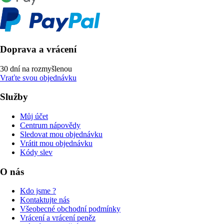
Doprava a vrácení
30 dní na rozmyšlenou
Vraťte svou objednávku
Služby
Můj účet
Centrum nápovědy
Sledovat mou objednávku
Vrátit mou objednávku
Kódy slev
O nás
Kdo jsme ?
Kontaktujte nás
Všeobecné obchodní podmínky
Vrácení a vrácení peněz