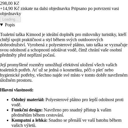
298,00 Kč
+14,90 Kč
ziskate na dalsi objednavku
Pripsano po potvrzeni vasi
objednavky
Loading...
Popis
Toaletní taška Kimood je ideální doplněk pro milovníky turistiky, kteří
chtějí spojit praktičnost a styl během svých outdoorových
dobrodružství. Vyrobená z polyesterové plátno, tato taška se vyznačuje
svou odolností a schopností odolávat vodě, čímž chrání vaše osobní
předměty před nepřízní počasí.
Její promyšlené rozměry umožňují efektivní uložení všech vašich
toaletních potřeb. Ať už se jedná o kosmetiku, péči o pleť nebo
hygienické potřeby, všechno najde své místo v tomto dobře navrženém
úložném prostoru.
Hlavní vlastnosti:
Odolný materiál:
Polyesterové plátno pro lepší odolnost proti
vodě.
Funkční design:
Navrženo pro snadný přístup k vašim
předmětům během cestování.
Kompatní a lehká:
Snadno se přenáší ve vaší batohu během
vašich výletů.