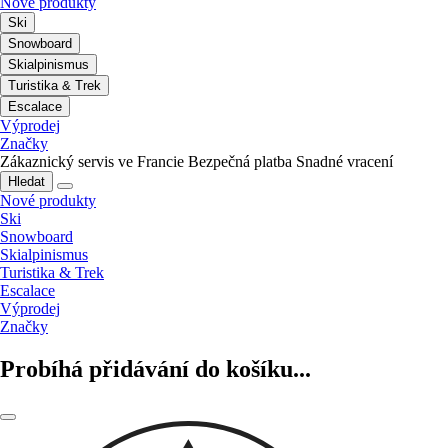
Nové produkty
Ski
Snowboard
Skialpinismus
Turistika & Trek
Escalace
Výprodej
Značky
Zákaznický servis ve Francie
Bezpečná platba
Snadné vracení
Hledat
Nové produkty
Ski
Snowboard
Skialpinismus
Turistika & Trek
Escalace
Výprodej
Značky
Probíhá přidávání do košíku...