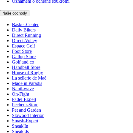
Oznámení o ochraně soukromí
Naše obchody
Basket-Center
Daily Bikers
Direct Running
Direct-Volley
Espace Golf
Foot-Store
Gallop Store
Golf and co
Handball-Store
House of Rugby
La sellerie de Maé
Made in Paradis
Nauti-wave
On-Fight
Padel-Expert
Pecheur-Store
Pet and Garden
Slowood Interior
Smash-Expert
Sneak'In
Sneakids