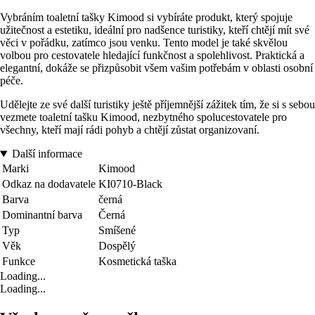
Vybráním toaletní tašky Kimood si vybíráte produkt, který spojuje
užitečnost a estetiku, ideální pro nadšence turistiky, kteří chtějí mít své
věci v pořádku, zatímco jsou venku. Tento model je také skvělou
volbou pro cestovatele hledající funkčnost a spolehlivost. Praktická a
elegantní, dokáže se přizpůsobit všem vašim potřebám v oblasti osobní
péče.
Udělejte ze své další turistiky ještě příjemnější zážitek tím, že si s sebou
vezmete toaletní tašku Kimood, nezbytného spolucestovatele pro
všechny, kteří mají rádi pohyb a chtějí zůstat organizovaní.
Další informace
Marki
Kimood
Odkaz na dodavatele
KI0710-Black
Barva
černá
Dominantní barva
Černá
Typ
Smíšené
Věk
Dospělý
Funkce
Kosmetická taška
Loading...
Loading...