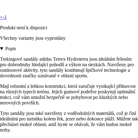
+-1
Produkt není k dispozici
Všechny varianty jsou vyprodány
Popis
Trekingové sandály adidas Terrex Hydroterra jsou ideálním řešením
pro dobrodruhy hledající pohodlí a výkon na stezkách. Navrženy pro
outdoorové aktivity, tyto sandály kombinují špičkové technologie a
dovednosti značky uznávané v oblasti sportu.
Mají robustní a lehkou konstrukci, která zaručuje vynikající přilnavost
na různých typech terénu. Jejich gumové podešve poskytují optimální
trakci, což vám umožní bezpečně se pohybovat po kluzkých nebo
nerovných površích.
Tyto sandály jsou také navrženy z voděodolných materiálů, což je činí
ideálními pro turistiku kolem řek, jezer nebo dokonce pláží. Můžete tak
přecházet mokré oblasti, aniž byste se obávali, že vám budou mokré
nohy.