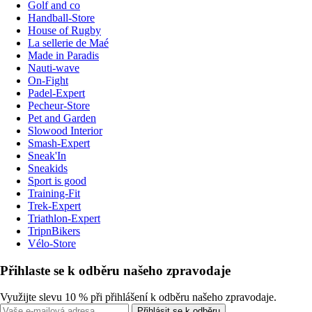
Golf and co
Handball-Store
House of Rugby
La sellerie de Maé
Made in Paradis
Nauti-wave
On-Fight
Padel-Expert
Pecheur-Store
Pet and Garden
Slowood Interior
Smash-Expert
Sneak'In
Sneakids
Sport is good
Training-Fit
Trek-Expert
Triathlon-Expert
TripnBikers
Vélo-Store
Přihlaste se k odběru našeho zpravodaje
Využijte slevu 10 % při přihlášení k odběru našeho zpravodaje.
Přihlásit se k odběru