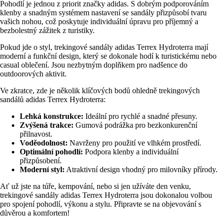
Pohodlí je jednou z priorit značky adidas. S dobrým podporováním
klenby a snadným systémem nastavení se sandály přizpůsobí tvaru
vašich nohou, což poskytuje individuální úpravu pro příjemný a
bezbolestný zážitek z turistiky.
Pokud jde o styl, trekingové sandály adidas Terrex Hydroterra mají
moderní a funkční design, který se dokonale hodí k turistickému nebo
casual oblečení. Jsou nezbytným doplňkem pro nadšence do
outdoorových aktivit.
Ve zkratce, zde je několik klíčových bodů ohledně trekingových
sandálů adidas Terrex Hydroterra:
Lehká konstrukce:
Ideální pro rychlé a snadné přesuny.
Zvýšená trakce:
Gumová podrážka pro bezkonkurenční
přilnavost.
Voděodolnost:
Navrženy pro použití ve vlhkém prostředí.
Optimální pohodlí:
Podpora klenby a individuální
přizpůsobení.
Moderní styl:
Atraktivní design vhodný pro milovníky přírody.
Ať už jste na túře, kempování, nebo si jen užíváte den venku,
trekingové sandály adidas Terrex Hydroterra jsou dokonalou volbou
pro spojení pohodlí, výkonu a stylu. Připravte se na objevování s
důvěrou a komfortem!