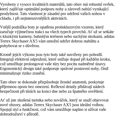
Vyrobeny z vysoce kvalitních materiálů, tato obuv má robustní svršek,
který zajišťuje optimální podporu nohy a zároveň nabízí vynikající
prodyšnost. Tato vlastnost je zásadní pro udržení vašich nohou v
chladu, i při nejintenzivnějších aktivitách.
Vnější podrážka boty je opatřena protiskluzovým vzorem, který
zaručuje výjimečnou trakci na všech typech povrchů. Ať už se setkáte
s kluzkými kameny, bahnitým terénem nebo suchými stezkami, adidas
Terrex Skychaser AX5 vám umožní udržet dobrou stabilitu a
pohybovat se s důvěrou.
Kromě jejich výkonu jsou tyto boty také navrženy pro pohodlí.
Integrují efektivní odpružení, které snižuje dopad při každém kroku,
což umožňuje prolongovat vaše túry bez pocitu nadměrné únavy.
Ergonomický design také podporuje správné postavení nohy, čímž
minimalizuje riziko zranění.
Tato obuv se dokonale přizpůsobuje ženské anatomii, poskytuje
příjemnou oporu bez omezení. Reflexní detaily přidávají nádech
bezpečnosti při túrách na konci dne nebo za špatného osvětlení.
Ať už jste zkušená turistka nebo nováček, který se snaží objevovat
nové obzory, adidas Terrex Skychaser AX5 jsou ideální volbou.
Spojují styl a funkčnost, což vám umožňuje naplno si užívat vaše
dobrodružství v přírodě.