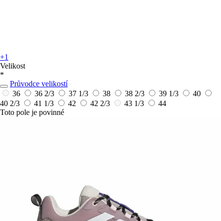
+1
Velikost
*
Průvodce velikostí
36
36 2/3
37 1/3
38
38 2/3
39 1/3
40
40 2/3
41 1/3
42
42 2/3
43 1/3
44
Toto pole je povinné