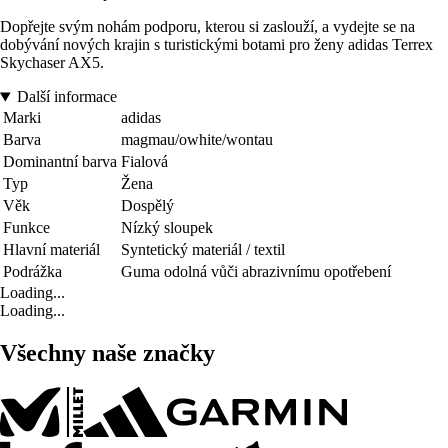
Dopřejte svým nohám podporu, kterou si zaslouží, a vydejte se na
dobývání nových krajin s turistickými botami pro ženy adidas Terrex
Skychaser AX5.
Další informace
Marki
adidas
Barva
magmau/owhite/wontau
Dominantní barva
Fialová
Typ
Žena
Věk
Dospělý
Funkce
Nízký sloupek
Hlavní materiál
Syntetický materiál / textil
Podrážka
Guma odolná vůči abrazivnímu opotřebení
Loading...
Loading...
Všechny naše značky