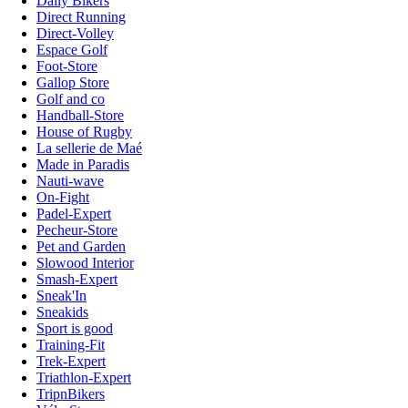
Daily Bikers
Direct Running
Direct-Volley
Espace Golf
Foot-Store
Gallop Store
Golf and co
Handball-Store
House of Rugby
La sellerie de Maé
Made in Paradis
Nauti-wave
On-Fight
Padel-Expert
Pecheur-Store
Pet and Garden
Slowood Interior
Smash-Expert
Sneak'In
Sneakids
Sport is good
Training-Fit
Trek-Expert
Triathlon-Expert
TripnBikers