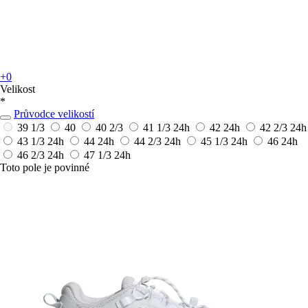
+0
Velikost
*
Průvodce velikostí
39 1/3
40
40 2/3
41 1/3
24h
42
24h
42 2/3
24h
43 1/3
24h
44
24h
44 2/3
24h
45 1/3
24h
46
24h
46 2/3
24h
47 1/3
24h
Toto pole je povinné