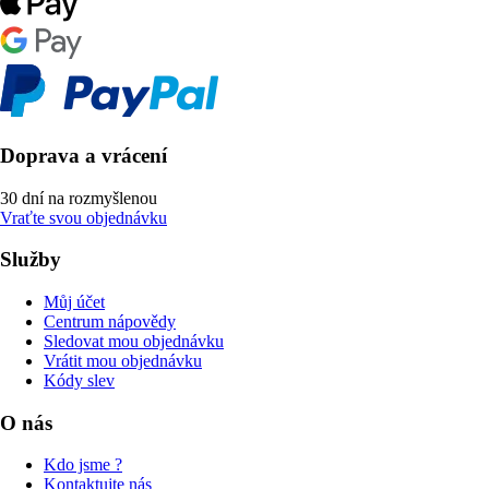
Doprava a vrácení
30 dní na rozmyšlenou
Vraťte svou objednávku
Služby
Můj účet
Centrum nápovědy
Sledovat mou objednávku
Vrátit mou objednávku
Kódy slev
O nás
Kdo jsme ?
Kontaktujte nás