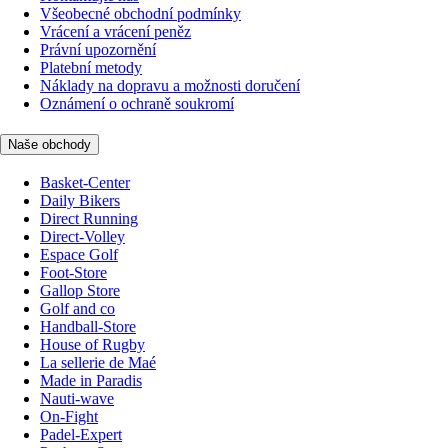
Všeobecné obchodní podmínky
Vrácení a vrácení peněz
Právní upozornění
Platební metody
Náklady na dopravu a možnosti doručení
Oznámení o ochraně soukromí
Naše obchody
Basket-Center
Daily Bikers
Direct Running
Direct-Volley
Espace Golf
Foot-Store
Gallop Store
Golf and co
Handball-Store
House of Rugby
La sellerie de Maé
Made in Paradis
Nauti-wave
On-Fight
Padel-Expert