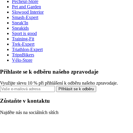
Pecheur-Store
Pet and Garden
Slowood Interior
Smash-Expert
Sneak'In
Sneakids
Sport is good
Training-Fit
Trek-Expert
Triathlon-Expert
TripnBikers
Vélo-Store
Přihlaste se k odběru našeho zpravodaje
Využijte slevu 10 % při přihlášení k odběru našeho zpravodaje.
Přihlásit se k odběru
Zůstaňte v kontaktu
Najděte nás na sociálních sítích