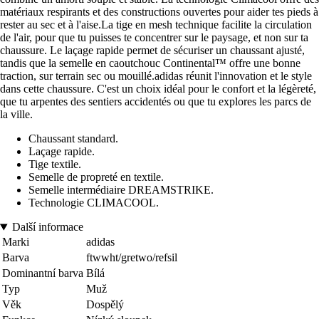
matériaux respirants et des constructions ouvertes pour aider tes pieds à
rester au sec et à l'aise.La tige en mesh technique facilite la circulation
de l'air, pour que tu puisses te concentrer sur le paysage, et non sur ta
chaussure. Le laçage rapide permet de sécuriser un chaussant ajusté,
tandis que la semelle en caoutchouc Continental™ offre une bonne
traction, sur terrain sec ou mouillé.adidas réunit l'innovation et le style
dans cette chaussure. C'est un choix idéal pour le confort et la légèreté,
que tu arpentes des sentiers accidentés ou que tu explores les parcs de
la ville.
Chaussant standard.
Laçage rapide.
Tige textile.
Semelle de propreté en textile.
Semelle intermédiaire DREAMSTRIKE.
Technologie CLIMACOOL.
Další informace
Marki
adidas
Barva
ftwwht/gretwo/refsil
Dominantní barva
Bílá
Typ
Muž
Věk
Dospělý