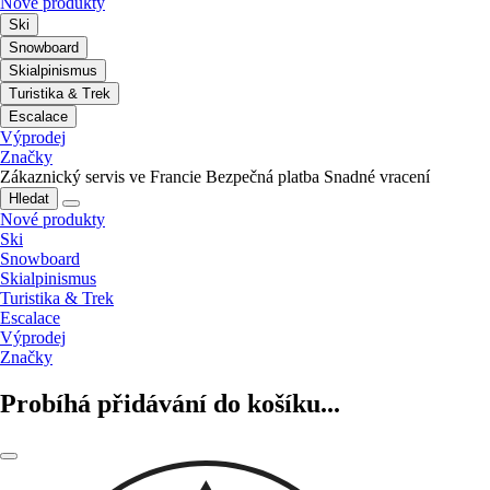
Nové produkty
Ski
Snowboard
Skialpinismus
Turistika & Trek
Escalace
Výprodej
Značky
Zákaznický servis ve Francie
Bezpečná platba
Snadné vracení
Hledat
Nové produkty
Ski
Snowboard
Skialpinismus
Turistika & Trek
Escalace
Výprodej
Značky
Probíhá přidávání do košíku...