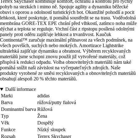
Terrex Skychaser kombinuje komfort, ochranu a kontrolu pro rychlý
pohyb na stezkách i mimo ně. Spojuje agility a dynamiku běžecké
obuvi s oporou a odolností turistických bot. Okamžité pohodlí a pocit
lehkosti, které poskytuje, ti pomáhá soustředit se na trasu. Voděodolná
membrána GORE-TEX EPE chrání před vlhkostí, zatímco noha může
dýchat a teplota se reguluje. Vrchní část z ripstopu posílená odolnými
panely proti oděru zajišťuje lehkost a trvanlivost. Kaučuk
Continental™ zaručuje maximální přilnavost za všech podmínek, na
všech površích, suchých nebo mokrých. Amortizace Lightstrike
ultralehká zajišťuje dynamiku a obratnost. Výběrem recyklovaných
materiálů jsme schopni znovu použít již vytvořené materiály, což
přispívá k redukci odpadu. Volba obnovitelných materiálů nám také
pomáhá snížit naši závislost na vyčerpateľných zdrojích. Naše
produkty vyrobené ze směsi recyklovaných a obnovitelných materiálů
obsahují alespoň 20 % těchto materiálů.
Další informace
Marki
adidas
Barva
růžová/putty fialová
Dominantní barva
Růžová
Typ
Žena
Věk
Dospělý
Funkce
Nízký sloupek
Rozsah
Terrex Skychaser