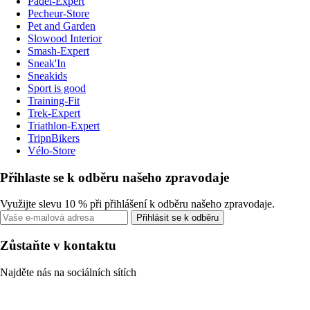
Padel-Expert
Pecheur-Store
Pet and Garden
Slowood Interior
Smash-Expert
Sneak'In
Sneakids
Sport is good
Training-Fit
Trek-Expert
Triathlon-Expert
TripnBikers
Vélo-Store
Přihlaste se k odběru našeho zpravodaje
Využijte slevu 10 % při přihlášení k odběru našeho zpravodaje.
Přihlásit se k odběru
Zůstaňte v kontaktu
Najděte nás na sociálních sítích