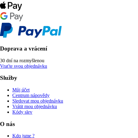
Doprava a vrácení
30 dní na rozmyšlenou
Vraťte svou objednávku
Služby
Můj účet
Centrum nápovědy
Sledovat mou objednávku
Vrátit mou objednávku
Kódy slev
O nás
Kdo jsme ?