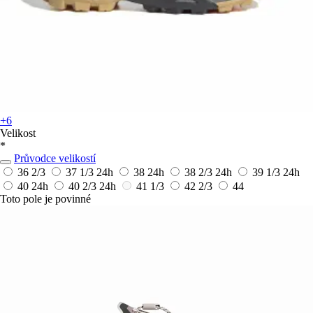
+6
Velikost
*
Průvodce velikostí
36 2/3
37 1/3
24h
38
24h
38 2/3
24h
39 1/3
24h
40
24h
40 2/3
24h
41 1/3
42 2/3
44
Toto pole je povinné