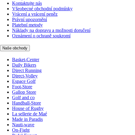
Kontaktujte nás
Všeobecné obchodní podmínky
Vrácení a vrácení peněz
Právní upozornění
Platební metody
Náklady na dopravu a možnosti doručení
Oznámení o ochraně soukromí
Naše obchody
Basket-Center
Daily Bikers
Direct Running
Direct-Volley
Espace Golf
Foot-Store
Gallop Store
Golf and co
Handball-Store
House of Rugby
La sellerie de Maé
Made in Paradis
Nauti-wave
On-Fight