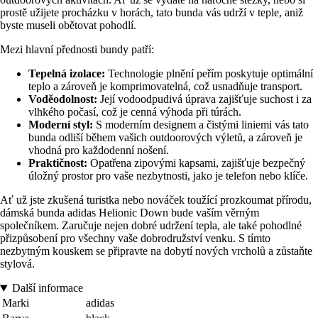
prostě užijete procházku v horách, tato bunda vás udrží v teple, aniž
byste museli obětovat pohodlí.
Mezi hlavní přednosti bundy patří:
Tepelná izolace:
Technologie plnění peřím poskytuje optimální
teplo a zároveň je komprimovatelná, což usnadňuje transport.
Voděodolnost:
Její vodoodpudivá úprava zajišťuje suchost i za
vlhkého počasí, což je cenná výhoda při túrách.
Moderní styl:
S moderním designem a čistými liniemi vás tato
bunda odliší během vašich outdoorových výletů, a zároveň je
vhodná pro každodenní nošení.
Praktičnost:
Opatřena zipovými kapsami, zajišťuje bezpečný
úložný prostor pro vaše nezbytnosti, jako je telefon nebo klíče.
Ať už jste zkušená turistka nebo nováček toužící prozkoumat přírodu,
dámská bunda adidas Helionic Down bude vaším věrným
společníkem. Zaručuje nejen dobré udržení tepla, ale také pohodlné
přizpůsobení pro všechny vaše dobrodružství venku. S tímto
nezbytným kouskem se připravte na dobytí nových vrcholů a zůstaňte
stylová.
Další informace
Marki
adidas