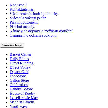
Kdo jsme ?
Kontaktujte nás
Všeobecné obchodní podmínky
Vrácení a vrácení peněz
Právní upozornění
Platební metody
Náklady na dopravu a možnosti doručení
Oznámení o ochraně soukromí
Naše obchody
Basket-Center
Daily Bikers
Direct Running
Direct-Volley
Espace Golf
Foot-Store
Gallop Store
Golf and co
Handball-Store
House of Rugby
La sellerie de Maé
Made in Paradis
Nauti-wave