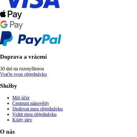
Doprava a vrácení
30 dní na rozmyšlenou
Vraťte svou objednávku
Služby
Můj účet
Centrum nápovědy
Sledovat mou objednávku
Vrátit mou objednávku
Kódy slev
O nás