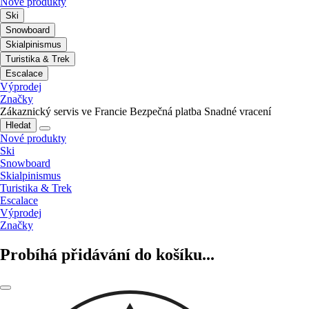
Nové produkty
Ski
Snowboard
Skialpinismus
Turistika & Trek
Escalace
Výprodej
Značky
Zákaznický servis ve Francie
Bezpečná platba
Snadné vracení
Hledat
Nové produkty
Ski
Snowboard
Skialpinismus
Turistika & Trek
Escalace
Výprodej
Značky
Probíhá přidávání do košíku...