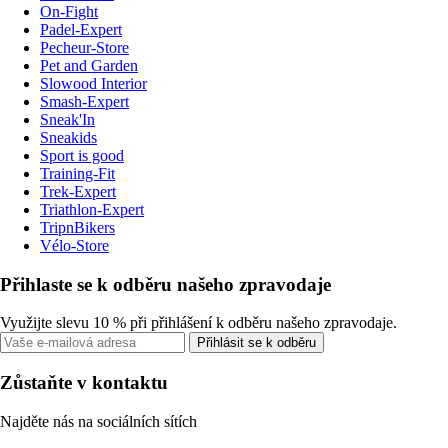
On-Fight
Padel-Expert
Pecheur-Store
Pet and Garden
Slowood Interior
Smash-Expert
Sneak'In
Sneakids
Sport is good
Training-Fit
Trek-Expert
Triathlon-Expert
TripnBikers
Vélo-Store
Přihlaste se k odběru našeho zpravodaje
Využijte slevu 10 % při přihlášení k odběru našeho zpravodaje.
Přihlásit se k odběru
Zůstaňte v kontaktu
Najděte nás na sociálních sítích