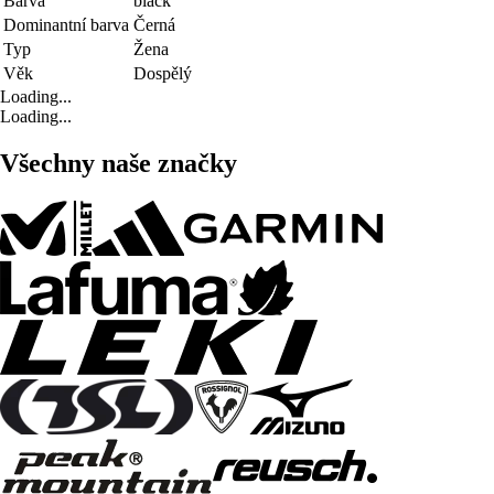
Barva
black
Dominantní barva
Černá
Typ
Žena
Věk
Dospělý
Loading...
Loading...
Všechny naše značky