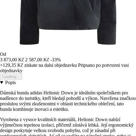
Od
3 873,00 Kč
2 587,00 Kč
-33%
+129,35 Kč
ziskate na dalsi objednavku
Pripsano po potvrzeni vasi
objednavky
Loading...
Popis
Dámská bunda adidas Helionic Down je ideálním společníkem pro
nadšence do turistiky, kteří hledají pohodlí a výkon. Navržena značkou
proslulou svými zkušenostmi v oblasti technického oblečení, tato
bunda kombinuje inovaci a estetiku.
Vyrobena z vysoce kvalitních materiálů, Helionic Down nabízí
výjimečnou tepelnou izolaci, přičemž zůstává lehká. Její ergonomický
design poskytuje velkou svobodu pohybu, což je zásadní při
outdoorových aktivitách. Ať už se vydáte na náročné stezky, nebo si