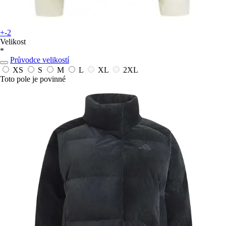
+-2
Velikost
*
Průvodce velikostí
XS
S
M
L
XL
2XL
Toto pole je povinné