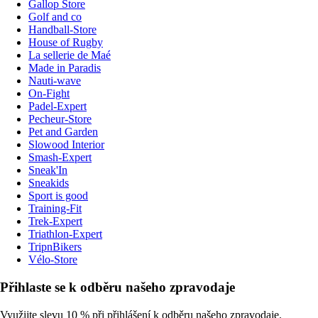
Gallop Store
Golf and co
Handball-Store
House of Rugby
La sellerie de Maé
Made in Paradis
Nauti-wave
On-Fight
Padel-Expert
Pecheur-Store
Pet and Garden
Slowood Interior
Smash-Expert
Sneak'In
Sneakids
Sport is good
Training-Fit
Trek-Expert
Triathlon-Expert
TripnBikers
Vélo-Store
Přihlaste se k odběru našeho zpravodaje
Využijte slevu 10 % při přihlášení k odběru našeho zpravodaje.