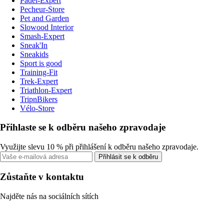
Padel-Expert
Pecheur-Store
Pet and Garden
Slowood Interior
Smash-Expert
Sneak'In
Sneakids
Sport is good
Training-Fit
Trek-Expert
Triathlon-Expert
TripnBikers
Vélo-Store
Přihlaste se k odběru našeho zpravodaje
Využijte slevu 10 % při přihlášení k odběru našeho zpravodaje.
Přihlásit se k odběru
Zůstaňte v kontaktu
Najděte nás na sociálních sítích