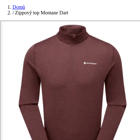
Domů
/
Zippový top Montane Dart