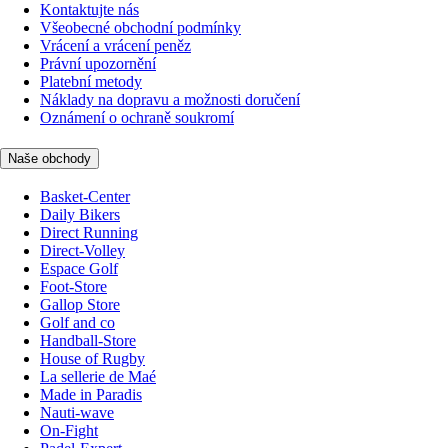
Kontaktujte nás
Všeobecné obchodní podmínky
Vrácení a vrácení peněz
Právní upozornění
Platební metody
Náklady na dopravu a možnosti doručení
Oznámení o ochraně soukromí
Naše obchody
Basket-Center
Daily Bikers
Direct Running
Direct-Volley
Espace Golf
Foot-Store
Gallop Store
Golf and co
Handball-Store
House of Rugby
La sellerie de Maé
Made in Paradis
Nauti-wave
On-Fight