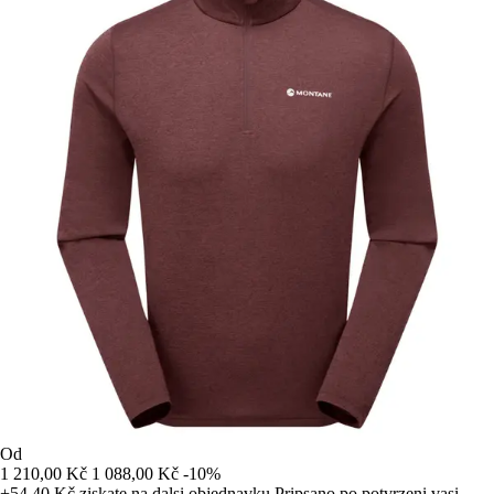
Od
1 210,00 Kč
1 088,00 Kč
-10%
+54,40 Kč
ziskate na dalsi objednavku
Pripsano po potvrzeni vasi