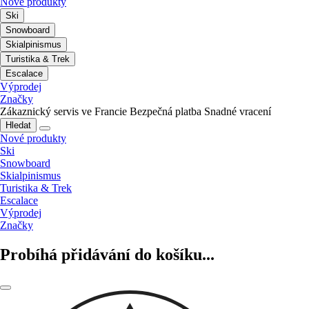
Nové produkty
Ski
Snowboard
Skialpinismus
Turistika & Trek
Escalace
Výprodej
Značky
Zákaznický servis ve Francie
Bezpečná platba
Snadné vracení
Hledat
Nové produkty
Ski
Snowboard
Skialpinismus
Turistika & Trek
Escalace
Výprodej
Značky
Probíhá přidávání do košíku...