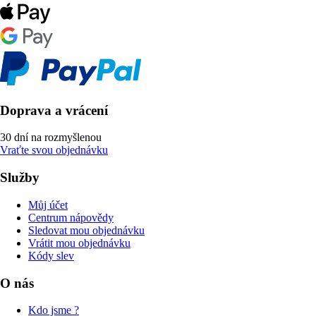
Doprava a vrácení
30 dní na rozmyšlenou
Vraťte svou objednávku
Služby
Můj účet
Centrum nápovědy
Sledovat mou objednávku
Vrátit mou objednávku
Kódy slev
O nás
Kdo jsme ?