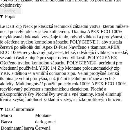
objednavky
Loading...
Popis
Le Dart Zip Neck je klasická technická základní vrstva, kterou můžete
nosit po celý rok a v jakémkoli terénu. Tkanina APEX ECO 100%
recyklovaná dokonale vyvažuje teplo, odvod vlhkosti a prodyšnost, a
je ošetřena trvalou kontrolou zápachu POLYGIENE®, aby zůstala
čerstvá po několik dní. Apex D-Fuse Navrženo s tkaninou APEX
ECO 100% recyklovaný polyester, lehké, odvádějící vlhkost a měkké,
se zadní částí z piqué pro super odvod vlhkosti. POLYGIENE®
Ošetřeno trvalou kontrolou zápachu POLYGIENE®, perfektní pro
vícedenní používání. YKK 1/4 Zip Montane poloautomatický zip
YKK s délkou ¼ a vnitřní ochranou zipu. Velmi prodyšné Lehká
tkanina je velmi prodyšná, což ji činí ideální pro různé a rychlé
aktivity. Multilongotvář použití po celý rok 100% APEX ECO 100%
recyklovaný polyester s mechanickou elasticitou. Ploché a
nízkoprofilové švy Ploché švy uvnitř a vně tkaniny, které eliminují
tření a zvyšují odolnost základní vrstvy, s nízkoprofilovým límcem.
Další informace
Marki
Montane
Barva
dark garnet
Dominantní barva
Červená