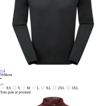
+-1
Velikost
*
XS
S
M
L
XL
2XL
3XL
Toto pole je povinné