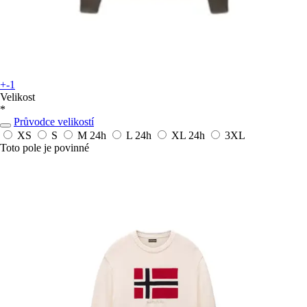
+-1
Velikost
*
Průvodce velikostí
XS
S
M
24h
L
24h
XL
24h
3XL
Toto pole je povinné