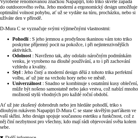
Vyrobené renomovanou značkou Napapijri, toto triko skvěle zapadá
do outdoorového světa. Jeho moderní a ergonomický design umožňuje
optimální volnost pohybu, ať už se vydáte na túru, procházku, nebo si
užíváte den v přírodě.
D-Mura C se vyznačuje svými výjimečnými vlastnostmi:
Pohodlí
: S jeho jemnou a prodyšnou tkaninou vám toto triko
poskytne příjemný pocit na pokožce, i při nejintenzivnějších
aktivitách.
Odolnost
: Navrženo tak, aby odolalo náročným podmínkám
venku, je vyrobeno na dlouhé používání, a to i při zachování
vzhledu a kvality.
Styl
: Jeho čistý a moderní design dělá z tohoto trika perfektní
volbu, ať už jste na vrcholu hory nebo ve městě.
Univerzálnost
: Snadno se kombinuje s ostatními kusy oblečení,
může být nošeno samostatně nebo jako vrstva, což nabízí mnoho
možností stylů vhodných pro každé roční období.
Ať už jste zkušený dobrodruh nebo jen hledáte pohodlí, triko s
dlouhým rukávem Napapijri D-Mura C se stane skvělým parťákem ve
vaší skříni. Jeho design spojuje současnou estetiku a funkčnost, což z
něj činí nezbytnost pro všechny, kdo mají rádi objevování světa kolem
sebe.
Další informace