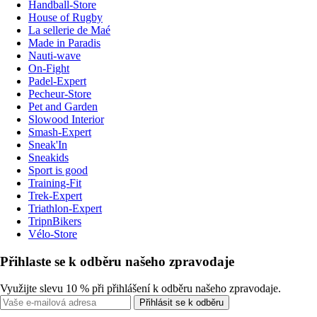
Handball-Store
House of Rugby
La sellerie de Maé
Made in Paradis
Nauti-wave
On-Fight
Padel-Expert
Pecheur-Store
Pet and Garden
Slowood Interior
Smash-Expert
Sneak'In
Sneakids
Sport is good
Training-Fit
Trek-Expert
Triathlon-Expert
TripnBikers
Vélo-Store
Přihlaste se k odběru našeho zpravodaje
Využijte slevu 10 % při přihlášení k odběru našeho zpravodaje.
Přihlásit se k odběru