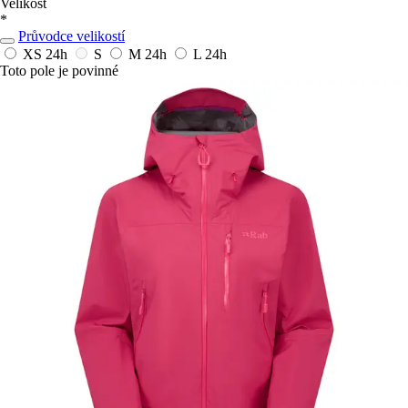
Velikost
*
Průvodce velikostí
XS
24h
S
M
24h
L
24h
Toto pole je povinné