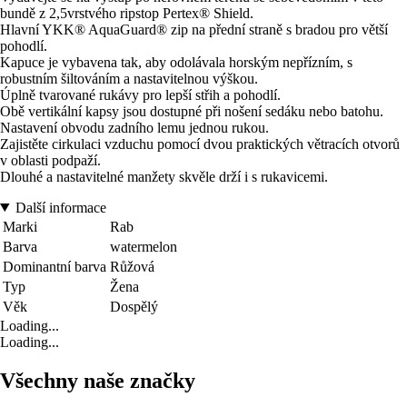
bundě z 2,5vrstvého ripstop Pertex® Shield.
Hlavní YKK® AquaGuard® zip na přední straně s bradou pro větší
pohodlí.
Kapuce je vybavena tak, aby odolávala horským nepřízním, s
robustním šiltováním a nastavitelnou výškou.
Úplně tvarované rukávy pro lepší střih a pohodlí.
Obě vertikální kapsy jsou dostupné při nošení sedáku nebo batohu.
Nastavení obvodu zadního lemu jednou rukou.
Zajistěte cirkulaci vzduchu pomocí dvou praktických větracích otvorů
v oblasti podpaží.
Dlouhé a nastavitelné manžety skvěle drží i s rukavicemi.
Další informace
Marki
Rab
Barva
watermelon
Dominantní barva
Růžová
Typ
Žena
Věk
Dospělý
Loading...
Loading...
Všechny naše značky