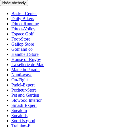
Naše obchody
Basket-Center
Daily Bikers
Direct Running
Direct-Volley
Espace Golf
Foot-Store
Gallop Store
Golf and co
Handball-Store
House of Rugby
La sellerie de Maé
Made in Paradis
Nauti-wave
On-Fight
Padel-Expert
Pecheur-Store
Pet and Garden
Slowood Interior
Smash-Expert
Sneak'In
Sneakids
Sport is good
Training-Fit