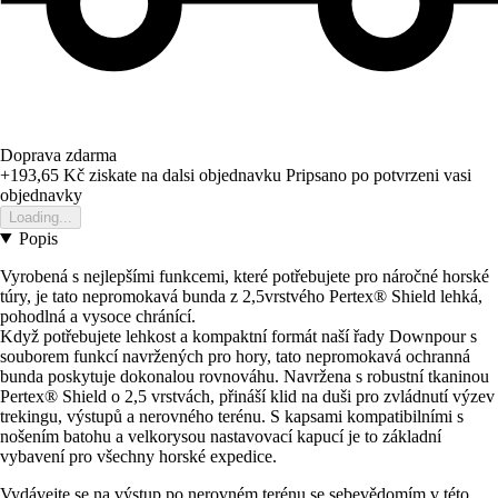
Doprava zdarma
+193,65 Kč
ziskate na dalsi objednavku
Pripsano po potvrzeni vasi
objednavky
Loading...
Popis
Vyrobená s nejlepšími funkcemi, které potřebujete pro náročné horské
túry, je tato nepromokavá bunda z 2,5vrstvého Pertex® Shield lehká,
pohodlná a vysoce chránící.
Když potřebujete lehkost a kompaktní formát naší řady Downpour s
souborem funkcí navržených pro hory, tato nepromokavá ochranná
bunda poskytuje dokonalou rovnováhu. Navržena s robustní tkaninou
Pertex® Shield o 2,5 vrstvách, přináší klid na duši pro zvládnutí výzev
trekingu, výstupů a nerovného terénu. S kapsami kompatibilními s
nošením batohu a velkorysou nastavovací kapucí je to základní
vybavení pro všechny horské expedice.
Vydávejte se na výstup po nerovném terénu se sebevědomím v této