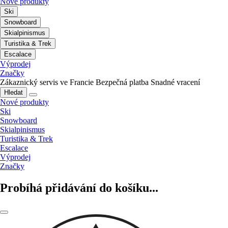
Nové produkty
Ski
Snowboard
Skialpinismus
Turistika & Trek
Escalace
Výprodej
Značky
Zákaznický servis ve Francie
Bezpečná platba
Snadné vracení
Hledat
Nové produkty
Ski
Snowboard
Skialpinismus
Turistika & Trek
Escalace
Výprodej
Značky
Probíhá přidávání do košíku...