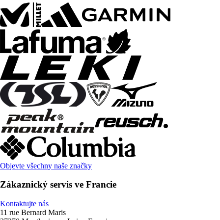
Objevte všechny naše značky
Zákaznický servis ve Francie
Kontaktujte nás
11 rue Bernard Maris