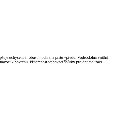
pšuje uchycení a robustní ochrana prstů vpředu. Voděodolná vnitřní
lnavost k povrchu. Přítomnost stahovací šňůrky pro optimalizaci