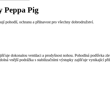
ly Peppa Pig
nují pohodlí, ochranu a přilnavost pro všechny dobrodružství.
jišťuje dokonalou ventilaci a prodyšnost nohou. Pohodlná podšívka zle
lná vnější podrážka s stabilizačními výstupky zajišťuje vynikající při