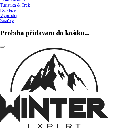
Turistika & Trek
Escalace
Výprodej
Značky
Probíhá přidávání do košíku...