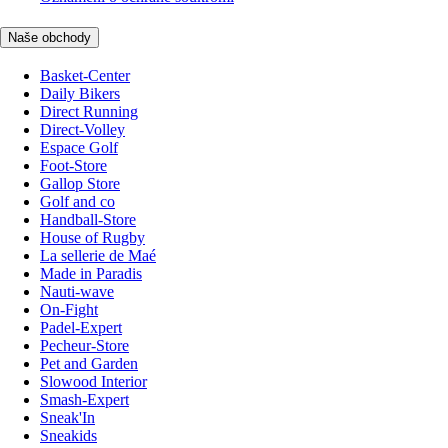
Naše obchody
Basket-Center
Daily Bikers
Direct Running
Direct-Volley
Espace Golf
Foot-Store
Gallop Store
Golf and co
Handball-Store
House of Rugby
La sellerie de Maé
Made in Paradis
Nauti-wave
On-Fight
Padel-Expert
Pecheur-Store
Pet and Garden
Slowood Interior
Smash-Expert
Sneak'In
Sneakids