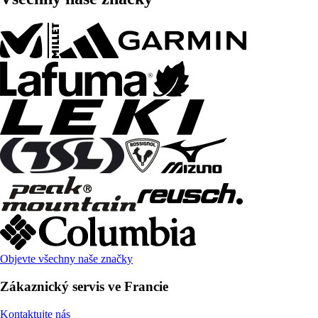
Objevte všechny naše značky
Zákaznický servis ve Francie
Kontaktujte nás