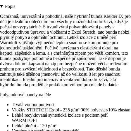
Popis
Ochranná, univerzální a pohodlná, naše hybridní bunda Kielder IX pro
děti je ideálním oblečením pro všechny možné dobrodružství, když je
počasí nevyzpytatelné. S trvanlivými polyamidovými panely s
vodoodpudivou úpravou a vložkami z Extol Stretch, tato bunda nabízí
plynulý pohyb a optimální ochranu. Lehká izolace z umělé peří
Warmloft zajišťuje výjimečné teplo a snadno se komprimuje pro
jednoduché uskladnění. Pečlivě navržena s elastickými okraji na
kapuci, zápěstích a lemu, a s chráněným zipem pro větší komfort, tato
bunda poskytuje pohodlné a bezpečné přizpůsobení. Také disponuje
dvěma dolními kapsami na zip pro bezpečné uložení věcí a reflexním
pruhem pro zvýšení viditelnosti a bezpečnosti. Tato dětská bunda
zahrnuje také tištěnou jmenovku až do velikosti 8 let pro snadnou
identifikaci. Ideální pro intenzivní venkovní dobrodružství, tato
hybridní bunda pro děti je praktickou volbou pro mladé badatele.
Polyamidové panely na těle
Trvalá vodoodpudivost
Vložky STRETCH Extol - 235 g/m² 90% polyester/10% elastan
Lehká recyklovaná syntetická izolace s pocitem peří
WARMLOFT
Lehké plnění - 120 g/m²
Vyrobeno z recyklovaných materiálů