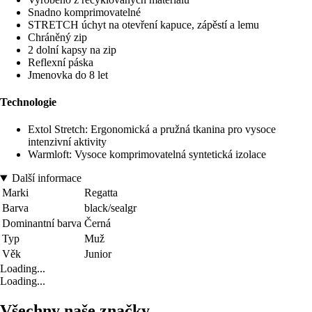
Snadno komprimovatelné
STRETCH úchyt na otevření kapuce, zápěstí a lemu
Chráněný zip
2 dolní kapsy na zip
Reflexní páska
Jmenovka do 8 let
Technologie
Extol Stretch: Ergonomická a pružná tkanina pro vysoce
intenzivní aktivity
Warmloft: Vysoce komprimovatelná syntetická izolace
Další informace
Marki
Regatta
Barva
black/sealgr
Dominantní barva
Černá
Typ
Muž
Věk
Junior
Loading...
Loading...
Všechny naše značky