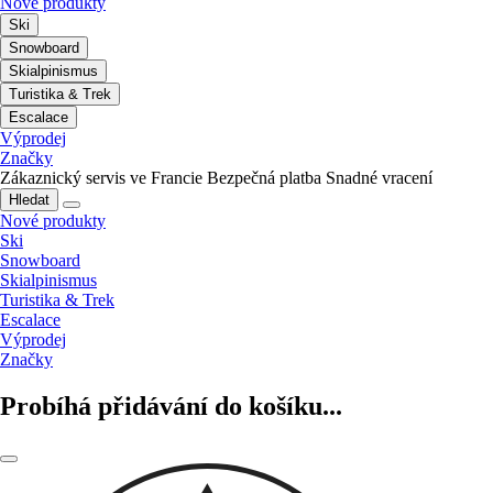
Nové produkty
Ski
Snowboard
Skialpinismus
Turistika & Trek
Escalace
Výprodej
Značky
Zákaznický servis ve Francie
Bezpečná platba
Snadné vracení
Hledat
Nové produkty
Ski
Snowboard
Skialpinismus
Turistika & Trek
Escalace
Výprodej
Značky
Probíhá přidávání do košíku...