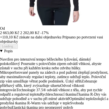
Od
2 663,00 Kč
2 202,00 Kč
-17%
+110,10 Kč
ziskate na dalsi objednavku
Pripsano po potvrzeni vasi
objednavky
Loading...
Popis
Navržen pro intenzivní tempo běžeckého lyžování, dámský
polokošilový Poursuite s polovičním zipem odvádí vlhkost, abyste
zůstali v suchu při každém kroku nebo zdvihu hůlky.
Mikroperforované panely na zádech a pod pažemi zlepšují prodyšnost,
aby maximalizovaly regulaci teploty, zatímco udržují teplo. Poloviční
zip vám umožňuje větrat podle podmínek. Úzký střihZobrazuje
přiléhavý střih, který zvýrazňuje siluetuOdvod vlhkosti
integrovánTechnologie 37.5® odvádí vlhkost z těla, aby pot rychle
odpařil a reguloval teplotuRychleschnoucí tkaninaTkanina R-Dry vás
udržuje pohodlně a v suchu při mírné aktivitěOptimální teploIzolující a
prodyšná tkanina R-Warm vás udržuje v tepleSvoboda
pohybuElastická tkanina pro neomezený pohyb