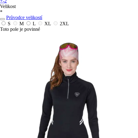
+-2
Velikost
*
Průvodce velikostí
S
M
L
XL
2XL
Toto pole je povinné