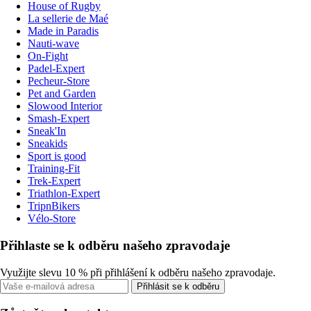
House of Rugby
La sellerie de Maé
Made in Paradis
Nauti-wave
On-Fight
Padel-Expert
Pecheur-Store
Pet and Garden
Slowood Interior
Smash-Expert
Sneak'In
Sneakids
Sport is good
Training-Fit
Trek-Expert
Triathlon-Expert
TripnBikers
Vélo-Store
Přihlaste se k odběru našeho zpravodaje
Využijte slevu 10 % při přihlášení k odběru našeho zpravodaje.
Přihlásit se k odběru