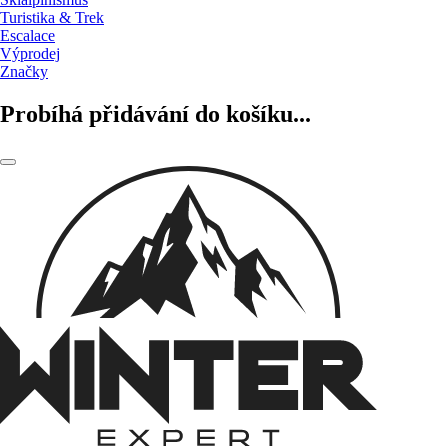
Turistika & Trek
Escalace
Výprodej
Značky
Probíhá přidávání do košíku...