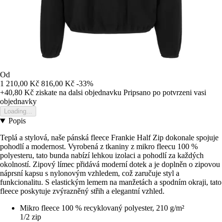
Od
1 210,00 Kč
816,00 Kč
-33%
+40,80 Kč
ziskate na dalsi objednavku
Pripsano po potvrzeni vasi
objednavky
Loading...
Popis
Teplá a stylová, naše pánská fleece Frankie Half Zip dokonale spojuje
pohodlí a modernost. Vyrobená z tkaniny z mikro fleecu 100 %
polyesteru, tato bunda nabízí lehkou izolaci a pohodlí za každých
okolností. Zipový límec přidává moderní dotek a je doplněn o zipovou
náprsní kapsu s nylonovým vzhledem, což zaručuje styl a
funkcionalitu. S elastickým lemem na manžetách a spodním okraji, tato
fleece poskytuje zvýrazněný střih a elegantní vzhled.
Mikro fleece 100 % recyklovaný polyester, 210 g/m²
1/2 zip