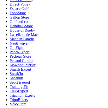
Direct-Volley
Espace Golf
Foot-Store
Gallop Store
Golf and co
Handball-Store
House of Rugby
La sellerie de Maé
Made in Paradis
Nauti-wave
On-Fight
Padel-Expert
Pecheur-Store
Pet and Garden
Slowood Interior
Smash-Expert
Sneak'In
Sneakids
Sport is good
Training-Fit
Trek-Expert
Triathlon-Expert
TripnBikers
Vélo-Store