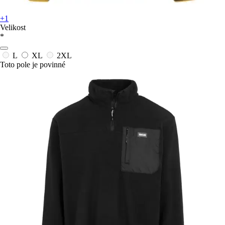
+1
Velikost
*
L
XL
2XL
Toto pole je povinné