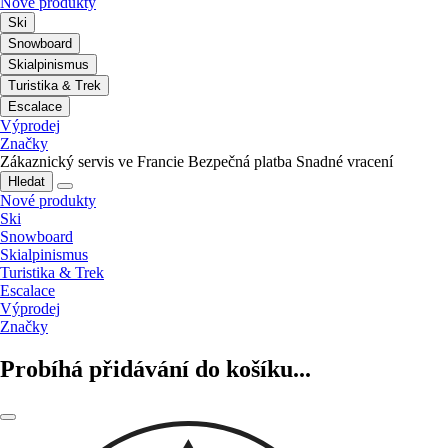
Nové produkty
Ski
Snowboard
Skialpinismus
Turistika & Trek
Escalace
Výprodej
Značky
Zákaznický servis ve Francie
Bezpečná platba
Snadné vracení
Hledat
Nové produkty
Ski
Snowboard
Skialpinismus
Turistika & Trek
Escalace
Výprodej
Značky
Probíhá přidávání do košíku...