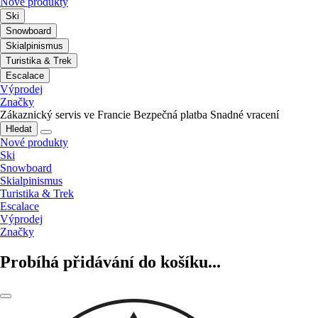
Nové produkty
Ski
Snowboard
Skialpinismus
Turistika & Trek
Escalace
Výprodej
Značky
Zákaznický servis ve Francie
Bezpečná platba
Snadné vracení
Hledat
Nové produkty
Ski
Snowboard
Skialpinismus
Turistika & Trek
Escalace
Výprodej
Značky
Probíhá přidávání do košíku...