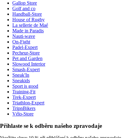
Gallop Store
Golf and co
Handball-Store
House of Rugby
La sellerie de Maé
Made in Paradis
Nauti-wave
On-Fight
Padel-Expert
Pecheur-Store
Pet and Garden
Slowood Interior
Smash-Expert
Sneak'In
Sneakids
Sport is good
Training-Fit
Trek-Expert
Triathlon-Expert
TripnBikers
Vélo-Store
Přihlaste se k odběru našeho zpravodaje
Využijte slevu 10 % při přihlášení k odběru našeho zpravodaje.