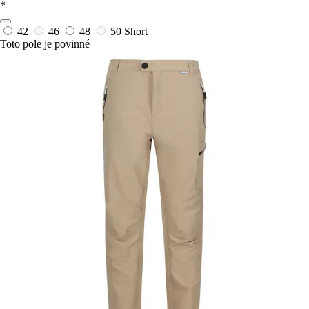
*
42
46
48
50 Short
Toto pole je povinné