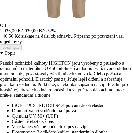
Od
1 936,00 Kč
930,00 Kč
-52%
+46,50 Kč
ziskate na dalsi objednavku
Pripsano po potvrzeni vasi
objednavky
Loading...
Popis
Pánské technické kalhoty HIGHTON jsou vyrobeny z pružného a
ochranného materiálu s UV50 odolností a dlouhotrvající voděodolnou
úpravou, aby poskytovaly efektivní ochranu za každého počasí a
optimální pohodlí. Elastický pas zajišťuje lepší držení a zabraňuje
pronikání vzduchu. Praktické, s několika kapsami na zip. Ideální pro
horské výlety za chladného počasí. Dostupné v 3 délkách nohavic:
krátké, standardní a dlouhé.
ISOFLEX STRETCH 94% polyamid/6% elastan
Dlouhotrvající voděodolná úprava
Ochrana UV 50+ (UPF)
Částečně elastický pas
Více kapes včetně bočních kapes na zip
Dostupné ve 3 délkách: krátké, standardní a dlouhé