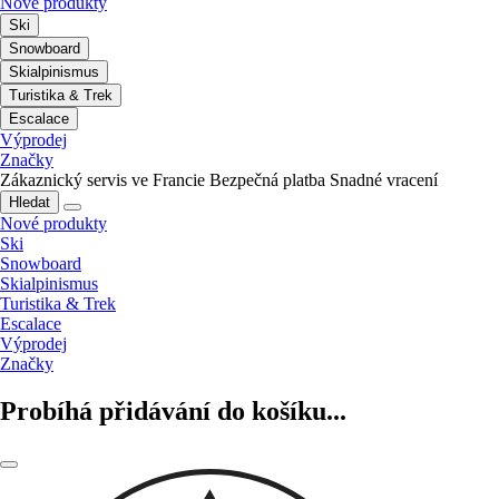
Nové produkty
Ski
Snowboard
Skialpinismus
Turistika & Trek
Escalace
Výprodej
Značky
Zákaznický servis ve Francie
Bezpečná platba
Snadné vracení
Hledat
Nové produkty
Ski
Snowboard
Skialpinismus
Turistika & Trek
Escalace
Výprodej
Značky
Probíhá přidávání do košíku...