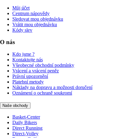
Můj účet
Centrum nápovědy
Sledovat mou objednávku
Vrátit mou objednávku
Kódy slev
O nás
Kdo jsme ?
Kontaktujte nás
Všeobecné obchodní podmínky
Vrácení a vrácení peněz
Právní upozornění
Platební metody
Náklady na dopravu a možnosti doručení
Oznámení o ochraně soukromí
Naše obchody
Basket-Center
Daily Bikers
Direct Running
Direct-Volley