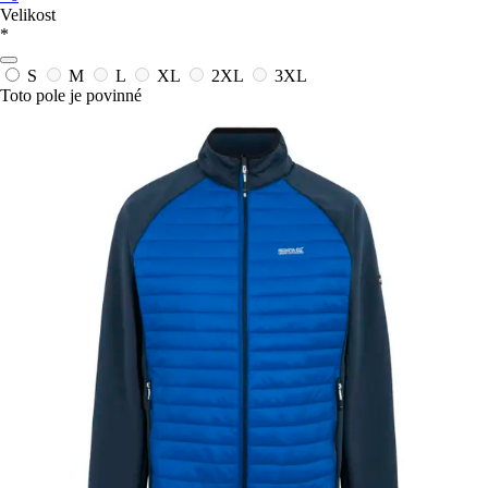
Velikost
*
S
M
L
XL
2XL
3XL
Toto pole je povinné