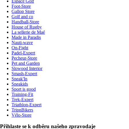
Espace Golf
Foot-Store
Gallop Store
Golf and co
Handball-Store
House of Rugby
La sellerie de Maé
Made in Paradis
Nauti-wave
On-Fight
Padel-Expert
Pecheur-Store
Pet and Garden
Slowood Interior
Smash-Expert
Sneak'In
Sneakids
Sport is good
Training-Fit
Trek-Expert
Triathlon-Expert
TripnBikers
Vélo-Store
Přihlaste se k odběru našeho zpravodaje