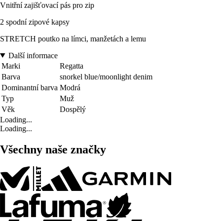
Vnitřní zajišťovací pás pro zip
2 spodní zipové kapsy
STRETCH poutko na límci, manžetách a lemu
Další informace
Marki
Regatta
Barva
snorkel blue/moonlight denim
Dominantní barva
Modrá
Typ
Muž
Věk
Dospělý
Loading...
Loading...
Všechny naše značky