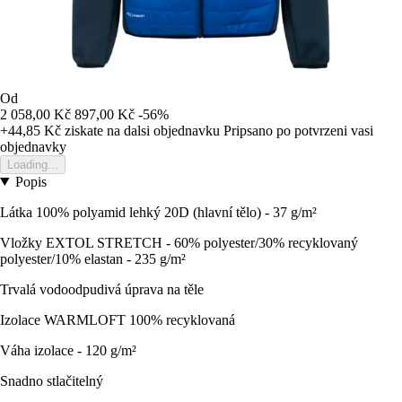
Od
2 058,00 Kč
897,00 Kč
-56%
+44,85 Kč
ziskate na dalsi objednavku
Pripsano po potvrzeni vasi
objednavky
Loading...
Popis
Látka 100% polyamid lehký 20D (hlavní tělo) - 37 g/m²
Vložky EXTOL STRETCH - 60% polyester/30% recyklovaný
polyester/10% elastan - 235 g/m²
Trvalá vodoodpudivá úprava na těle
Izolace WARMLOFT 100% recyklovaná
Váha izolace - 120 g/m²
Snadno stlačitelný