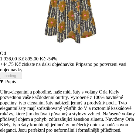
Od
1 936,00 Kč
895,00 Kč
-54%
+44,75 Kč
ziskate na dalsi objednavku
Pripsano po potvrzeni vasi
objednavky
Loading...
Popis
Ultra-elegantní a pohodlné, naše midi šaty s volány Orla Kiely
pozvednou vaše každodenní outfity. Vyrobené z 100% bavlněné
popelíny, tyto elegantní šaty nabízejí jemný a prodyšný pocit. Tyto
elegantní šaty mají sofistikovaný výstřih do V a roztomilé kaskádové
rukávy, které jim dodávají půvabný a stylový vzhled. Nařasené volány
přidávají objem a pohyb, zdůrazňující ženskou siluetu. Navrženy Orla
Kiely, tyto šaty kombinují jedinečný umělecký dotek a nadčasovou
eleganci. Jsou perfektní pro neformální i formálnější příležitosti.