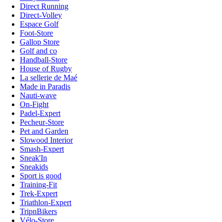
Direct Running
Direct-Volley
Espace Golf
Foot-Store
Gallop Store
Golf and co
Handball-Store
House of Rugby
La sellerie de Maé
Made in Paradis
Nauti-wave
On-Fight
Padel-Expert
Pecheur-Store
Pet and Garden
Slowood Interior
Smash-Expert
Sneak'In
Sneakids
Sport is good
Training-Fit
Trek-Expert
Triathlon-Expert
TripnBikers
Vélo-Store