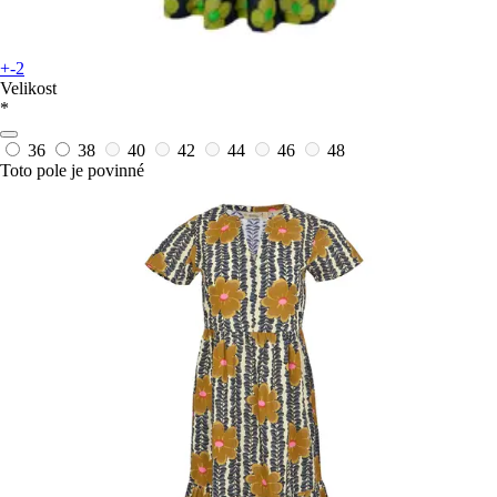
+-2
Velikost
*
36
38
40
42
44
46
48
Toto pole je povinné