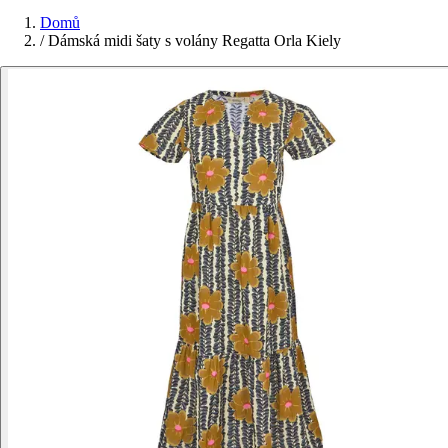
Domů
/
Dámská midi šaty s volány Regatta Orla Kiely