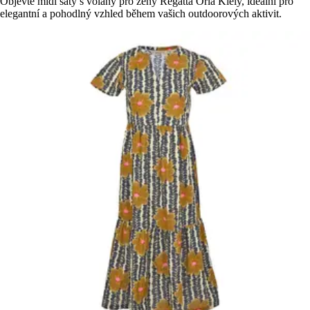
Objevte midi šaty s volány pro ženy Regatta Orla Kiely, ideální pro
elegantní a pohodlný vzhled během vašich outdoorových aktivit.