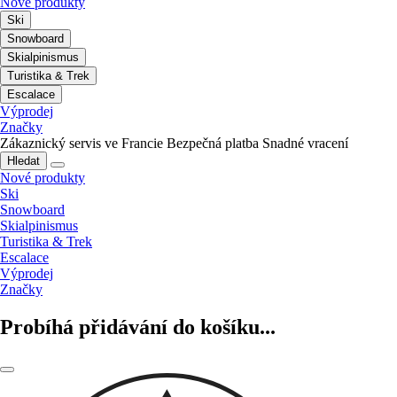
Nové produkty
Ski
Snowboard
Skialpinismus
Turistika & Trek
Escalace
Výprodej
Značky
Zákaznický servis ve Francie
Bezpečná platba
Snadné vracení
Hledat
Nové produkty
Ski
Snowboard
Skialpinismus
Turistika & Trek
Escalace
Výprodej
Značky
Probíhá přidávání do košíku...