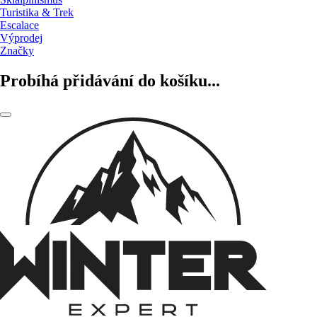
Turistika & Trek
Escalace
Výprodej
Značky
Probíhá přidávání do košíku...