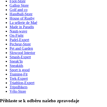
Foot-Store
Gallop Store
Golf and co
Handball-Store
House of Rugby
La sellerie de Maé
Made in Paradis
Nauti-wave
On-Fight
Padel-Expert
Pecheur-Store
Pet and Garden
Slowood Interior
Smash-Expert
Sneak'In
Sneakids
Sport is good
Training-Fit
Trek-Expert
Triathlon-Expert
TripnBikers
Vélo-Store
Přihlaste se k odběru našeho zpravodaje