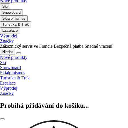
Nové produkty
Ski
Snowboard
Skialpinismus
Turistika & Trek
Escalace
Výprodej
Značky
Zákaznický servis ve Francie
Bezpečná platba
Snadné vracení
Hledat
Nové produkty
Ski
Snowboard
Skialpinismus
Turistika & Trek
Escalace
Výprodej
Značky
Probíhá přidávání do košíku...