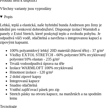
Produkt není k dispozici
Všechny varianty jsou vyprodány
Popis
Lehká, teplá a elastická, naše hybridní bunda Andreson pro ženy je
ideální pro venkovní dobrodružství. Disponuje izolací Warmloft a
panely z Extol Stretch, které poskytují teplo a svobodu pohybu. Je
odpudivá vůči vodě, stlačitelná a navržena s integrovanou kapucí a
zipovými kapsami.
100% polyamidový lehký 20D materiál (hlavní tělo) - 37 g/m²
Vložky EXTOL STRETCH - 60% polyester/30% recyklovaný
polyester/10% elastan - 235 g/m²
Trvalá vodoodpudivá úprava na těle
Izolace WARMLOFT 100% recyklovaná
Hmotnost izolace - 120 g/m²
2 dolní zipové kapsy
Integrovaná kapuce
Snadno stlačitelná
Vnitřní zajišťovací pásek pro zip
Stretch pásky na otvoru kapuce, na manžetách a na spodním
lemu
Tecnologie