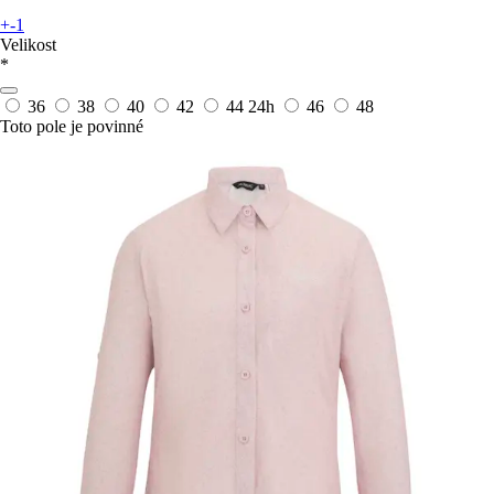
+-1
Velikost
*
36
38
40
42
44
24h
46
48
Toto pole je povinné