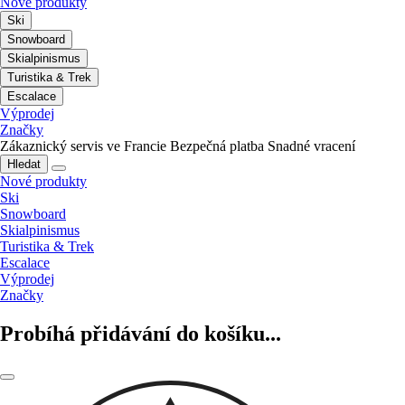
Nové produkty
Ski
Snowboard
Skialpinismus
Turistika & Trek
Escalace
Výprodej
Značky
Zákaznický servis ve Francie
Bezpečná platba
Snadné vracení
Hledat
Nové produkty
Ski
Snowboard
Skialpinismus
Turistika & Trek
Escalace
Výprodej
Značky
Probíhá přidávání do košíku...