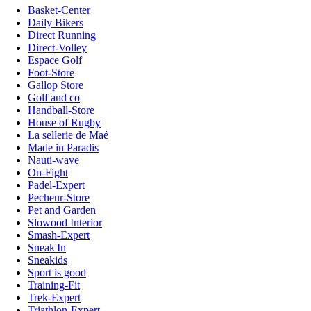
Basket-Center
Daily Bikers
Direct Running
Direct-Volley
Espace Golf
Foot-Store
Gallop Store
Golf and co
Handball-Store
House of Rugby
La sellerie de Maé
Made in Paradis
Nauti-wave
On-Fight
Padel-Expert
Pecheur-Store
Pet and Garden
Slowood Interior
Smash-Expert
Sneak'In
Sneakids
Sport is good
Training-Fit
Trek-Expert
Triathlon-Expert