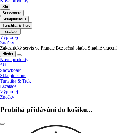
Nové produkty
Ski
Snowboard
Skialpinismus
Turistika & Trek
Escalace
Výprodej
Značky
Zákaznický servis ve Francie
Bezpečná platba
Snadné vracení
Hledat
Nové produkty
Ski
Snowboard
Skialpinismus
Turistika & Trek
Escalace
Výprodej
Značky
Probíhá přidávání do košíku...