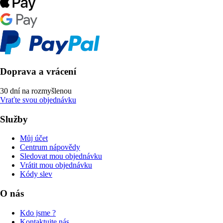
Doprava a vrácení
30 dní na rozmyšlenou
Vraťte svou objednávku
Služby
Můj účet
Centrum nápovědy
Sledovat mou objednávku
Vrátit mou objednávku
Kódy slev
O nás
Kdo jsme ?
Kontaktujte nás