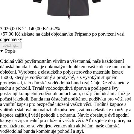
3 026,00 Kč
1 140,00 Kč
-62%
+57,00 Kč
ziskate na dalsi objednavku
Pripsano po potvrzeni vasi
objednavky
Loading...
Popis
Odolná vůči povětrnostním vlivům a všestranná, naše každodenní
dámská bunda Lioka je dokonalým doplňkem vaší kolekce funkčního
oblečení. Vyrobena z elastického polyesterového materiálu Isotex
15000, který je voděodolný a prodyšný, a s vysokým stupněm
prodyšnosti, tato dámská voděodolná bunda zajišťuje, že zůstanete v
suchu a pohodlí. Trvalá vodoodpudivá úprava a podlepené švy
poskytují kompletní voděodolnou ochranu, což ji činí ideální ať už je
počasí jakékoli. Bunda má částečně potištěnou podšívku pro větší styl
a vnitřní kapsu pro bezpečné uložení vašich věcí. Třídílná kapuce s
vnitřním stahováním nabízí přizpůsobení, zatímco elastické manžety a
kapuce zajišťují větší pohodlí a ochranu. Navíc obsahuje dvě spodní
kapsy na zip, ideální pro uložení vašich věcí. Ať už jdete do práce, na
procházku nebo se věnujete venkovním aktivitám, naše dámská
voděodolná bunda kombinuje pohodlí a styl.