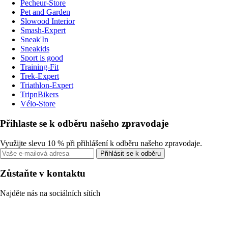
Pecheur-Store
Pet and Garden
Slowood Interior
Smash-Expert
Sneak'In
Sneakids
Sport is good
Training-Fit
Trek-Expert
Triathlon-Expert
TripnBikers
Vélo-Store
Přihlaste se k odběru našeho zpravodaje
Využijte slevu 10 % při přihlášení k odběru našeho zpravodaje.
Přihlásit se k odběru
Zůstaňte v kontaktu
Najděte nás na sociálních sítích