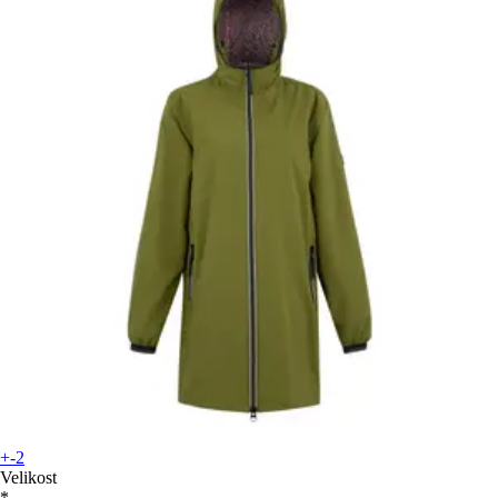
+-2
Velikost
*