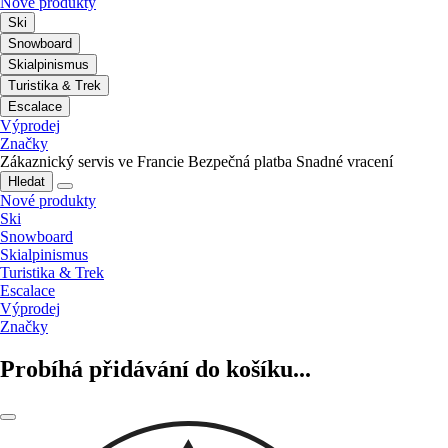
Nové produkty
Ski
Snowboard
Skialpinismus
Turistika & Trek
Escalace
Výprodej
Značky
Zákaznický servis ve Francie
Bezpečná platba
Snadné vracení
Hledat
Nové produkty
Ski
Snowboard
Skialpinismus
Turistika & Trek
Escalace
Výprodej
Značky
Probíhá přidávání do košíku...