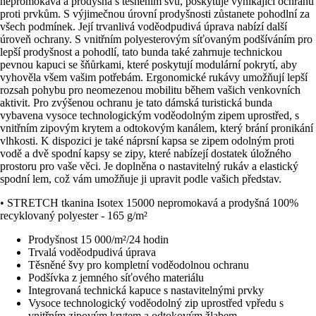
nepromokavá a prodyšná s těsněním švů, poskytuje vynikající ochranu
proti prvkům. S výjimečnou úrovní prodyšnosti zůstanete pohodlní za
všech podmínek. Její trvanlivá voděodpudivá úprava nabízí další
úroveň ochrany. S vnitřním polyesterovým síťovaným podšíváním pro
lepší prodyšnost a pohodlí, tato bunda také zahrnuje technickou
pevnou kapuci se šňůrkami, které poskytují modulární pokrytí, aby
vyhověla všem vašim potřebám. Ergonomické rukávy umožňují lepší
rozsah pohybu pro neomezenou mobilitu během vašich venkovních
aktivit. Pro zvýšenou ochranu je tato dámská turistická bunda
vybavena vysoce technologickým voděodolným zipem uprostřed, s
vnitřním zipovým krytem a odtokovým kanálem, který brání pronikání
vlhkosti. K dispozici je také náprsní kapsa se zipem odolným proti
vodě a dvě spodní kapsy se zipy, které nabízejí dostatek úložného
prostoru pro vaše věci. Je doplněna o nastavitelný rukáv a elastický
spodní lem, což vám umožňuje ji upravit podle vašich představ.
• STRETCH tkanina Isotex 15000 nepromokavá a prodyšná 100%
recyklovaný polyester - 165 g/m²
Prodyšnost 15 000/m²/24 hodin
Trvalá voděodpudivá úprava
Těsněné švy pro kompletní voděodolnou ochranu
Podšívka z jemného síťového materiálu
Integrovaná technická kapuce s nastavitelnými prvky
Vysoce technologický voděodolný zip uprostřed vpředu s
vnitřním zipovým krytem a odtokovým žlabem