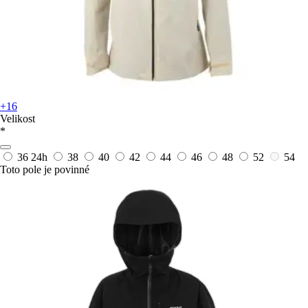
+16
Velikost
*
36
24h
38
40
42
44
46
48
52
54
Toto pole je povinné