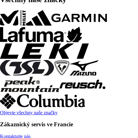
Objevte všechny naše značky
Zákaznický servis ve Francie
Kontaktujte nás