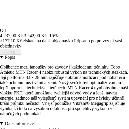
Od
4 237,00 Kč
3 542,00 Kč
-16%
+177,10 Kč
ziskate na dalsi objednavku
Pripsano po potvrzeni vasi
objednavky
Loading...
Popis
Oblíbenec mezi fanoušky pro závody i každodenní tréninky, Topo
Athletic MTN Racer 4 nabízí robustní výkon na technických stezkách.
Její platforma 33 x 28 mm zajišťuje dobrou amortizaci pod nohama a
také ochranu mezi vámi a zemí. Nový svršek byl optimalizován pro
lepší oporu na technických terénech. MTN Racer 4 nyní obsahuje naši
vložku FKT, která umožňuje rychlejší odvod vody a lepší návrat
energie, zatímco náš vylepšený systém upevnění pro návleky účinně
brání průniku nečistot. Vnější podrážka Vibram® Megagrip zajišťuje
vynikající trakci a vysokou odolnost, pro spolehlivý výkon i v
náročných podmínkách.
Další informace