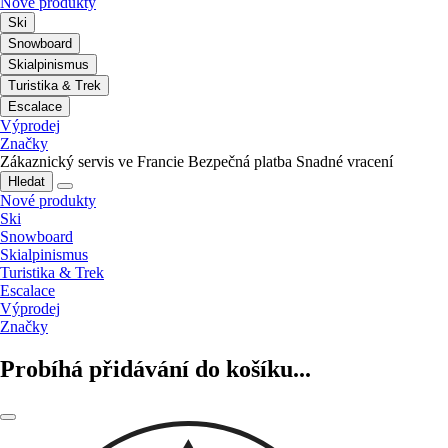
Nové produkty
Ski
Snowboard
Skialpinismus
Turistika & Trek
Escalace
Výprodej
Značky
Zákaznický servis ve Francie
Bezpečná platba
Snadné vracení
Hledat
Nové produkty
Ski
Snowboard
Skialpinismus
Turistika & Trek
Escalace
Výprodej
Značky
Probíhá přidávání do košíku...