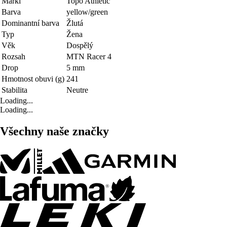
Marki
Topo Athletic
Barva
yellow/green
Dominantní barva
Žlutá
Typ
Žena
Věk
Dospělý
Rozsah
MTN Racer 4
Drop
5 mm
Hmotnost obuvi (g)
241
Stabilita
Neutre
Loading...
Loading...
Všechny naše značky