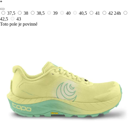
*
37,5
38
38,5
39
40
40,5
41
42
24h
42,5
43
Toto pole je povinné