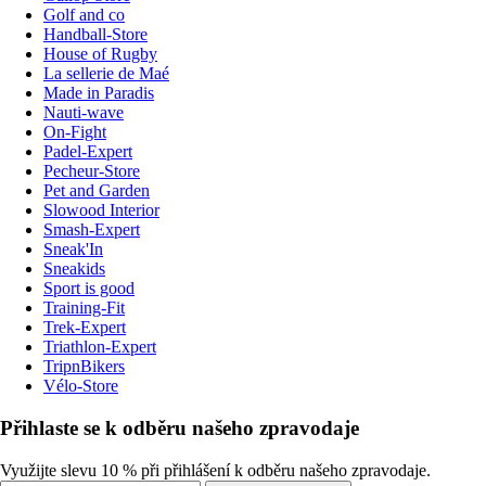
Golf and co
Handball-Store
House of Rugby
La sellerie de Maé
Made in Paradis
Nauti-wave
On-Fight
Padel-Expert
Pecheur-Store
Pet and Garden
Slowood Interior
Smash-Expert
Sneak'In
Sneakids
Sport is good
Training-Fit
Trek-Expert
Triathlon-Expert
TripnBikers
Vélo-Store
Přihlaste se k odběru našeho zpravodaje
Využijte slevu 10 % při přihlášení k odběru našeho zpravodaje.