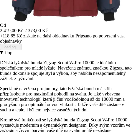
Od
2 419,00 Kč
2 373,00 Kč
+118,65 Kč
ziskate na dalsi objednavku
Pripsano po potvrzeni vasi
objednavky
Loading...
Popis
Dětská lyžařská bunda Zigzag Scout W-Pro 10000 je ideálním
společníkem pro mladé lyžaře. Navržena známou značkou Zigzag, tato
bunda dokonale spojuje styl a výkon, aby nabídla nezapomenutelný
zážitek z lyžování.
Speciálně navržena pro juniory, tato lyžařská bunda má střih
přizpůsobený pro maximální pohodlí na svahu. Je také vybavena
inovativní technologií, která ji činí voděodolnou až do 10000 mm a
prodyšnou pro optimální odvod vlhkosti. Takže vaše dítě zůstane v
suchu a teple, i během nejvíce zasněžených dní.
Kromě své funkčnosti se lyžařská bunda Zigzag Scout W-Pro 10000
vyznačuje moderním a dynamickým designem. Díky svým vzorům ve
zigzagu a živým barvám vaše dítě na svahu určitě nezůstane