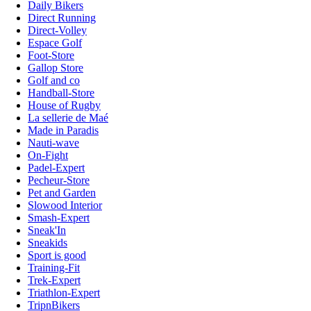
Daily Bikers
Direct Running
Direct-Volley
Espace Golf
Foot-Store
Gallop Store
Golf and co
Handball-Store
House of Rugby
La sellerie de Maé
Made in Paradis
Nauti-wave
On-Fight
Padel-Expert
Pecheur-Store
Pet and Garden
Slowood Interior
Smash-Expert
Sneak'In
Sneakids
Sport is good
Training-Fit
Trek-Expert
Triathlon-Expert
TripnBikers