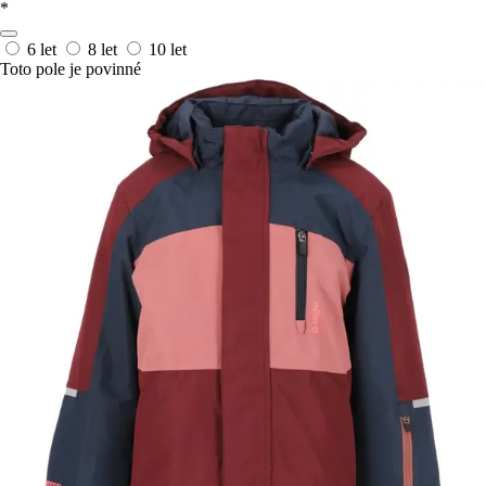
*
6 let
8 let
10 let
Toto pole je povinné