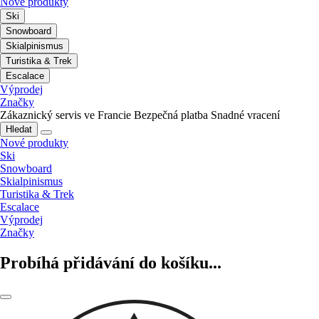
Nové produkty
Ski
Snowboard
Skialpinismus
Turistika & Trek
Escalace
Výprodej
Značky
Zákaznický servis ve Francie
Bezpečná platba
Snadné vracení
Hledat
Nové produkty
Ski
Snowboard
Skialpinismus
Turistika & Trek
Escalace
Výprodej
Značky
Probíhá přidávání do košíku...