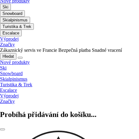
Nové produkty
Ski
Snowboard
Skialpinismus
Turistika & Trek
Escalace
Výprodej
Značky
Zákaznický servis ve Francie
Bezpečná platba
Snadné vracení
Hledat
Nové produkty
Ski
Snowboard
Skialpinismus
Turistika & Trek
Escalace
Výprodej
Značky
Probíhá přidávání do košíku...