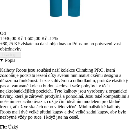
Od
1 936,00 Kč
1 605,00 Kč
-17%
+80,25 Kč
ziskate na dalsi objednavku
Pripsano po potvrzeni vasi
objednavky
Loading...
Popis
Kalhoty Roots jsou součástí naší kolekce Climbing PRO, která
zosobňuje podstatu lezení díky svému minimalistickému designu a
důrazu na funkčnost. Lezte s důvěrou a odhodláním, protože elastický
pas a tvarované kolena budou sledovat vaše pohyby i v těch
nejakrobatickějších pozicích. Tyto kalhoty jsou vyrobeny z organické
bavlny, která je zároveň prodyšná a pohodlná. Jsou také kompatibilní s
nošením sedacího úvazu, což je činí ideálním modelem pro klidné
lezení, ať už ve skalách nebo v tělocvičně. Minimalistické kalhoty
Roots mají dvě velké přední kapsy a dvě velké zadní kapsy, aby bylo
nezbytné vždy po ruce, i když jste na cestě.
Fit:
Úzký