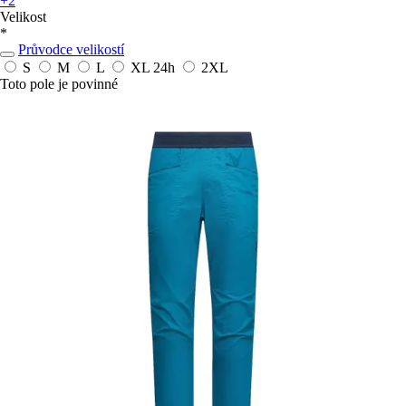
+2
Velikost
*
Průvodce velikostí
S
M
L
XL
24h
2XL
Toto pole je povinné