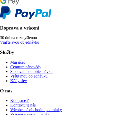
Doprava a vrácení
30 dní na rozmyšlenou
Vraťte svou objednávku
Služby
Můj účet
Centrum nápovědy
Sledovat mou objednávku
Vrátit mou objednávku
Kódy slev
O nás
Kdo jsme ?
Kontaktujte nás
Všeobecné obchodní podmínky
Vrácení a vrácení peněz