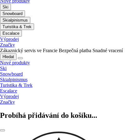
Nové produkty
Ski
Snowboard
Skialpinismus
Turistika & Trek
Escalace
Výprodej
Značky
Zákaznický servis ve Francie
Bezpečná platba
Snadné vracení
Hledat
Nové produkty
Ski
Snowboard
Skialpinismus
Turistika & Trek
Escalace
Výprodej
Značky
Probíhá přidávání do košíku...