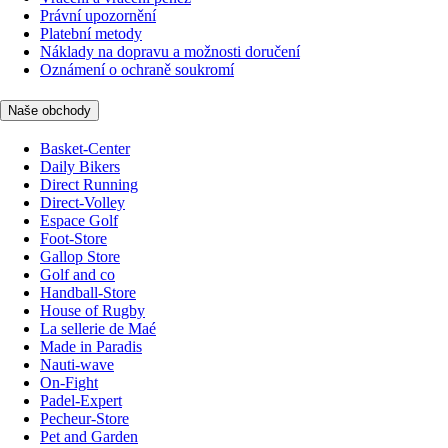
Právní upozornění
Platební metody
Náklady na dopravu a možnosti doručení
Oznámení o ochraně soukromí
Naše obchody
Basket-Center
Daily Bikers
Direct Running
Direct-Volley
Espace Golf
Foot-Store
Gallop Store
Golf and co
Handball-Store
House of Rugby
La sellerie de Maé
Made in Paradis
Nauti-wave
On-Fight
Padel-Expert
Pecheur-Store
Pet and Garden