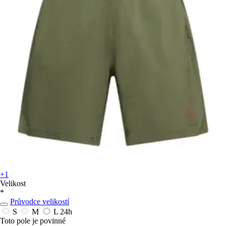
+1
Velikost
*
Průvodce velikostí
S
M
L
24h
Toto pole je povinné