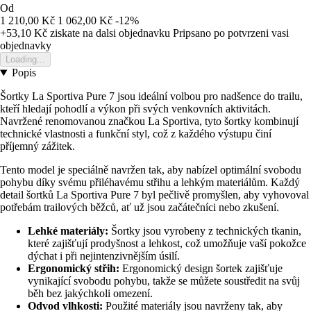
Od
1 210,00 Kč
1 062,00 Kč
-12%
+53,10 Kč
ziskate na dalsi objednavku
Pripsano po potvrzeni vasi
objednavky
Loading...
Popis
Šortky La Sportiva Pure 7 jsou ideální volbou pro nadšence do trailu,
kteří hledají pohodlí a výkon při svých venkovních aktivitách.
Navržené renomovanou značkou La Sportiva, tyto šortky kombinují
technické vlastnosti a funkční styl, což z každého výstupu činí
příjemný zážitek.
Tento model je speciálně navržen tak, aby nabízel optimální svobodu
pohybu díky svému přiléhavému střihu a lehkým materiálům. Každý
detail šortků La Sportiva Pure 7 byl pečlivě promyšlen, aby vyhovoval
potřebám trailových běžců, ať už jsou začátečníci nebo zkušení.
Lehké materiály:
Šortky jsou vyrobeny z technických tkanin,
které zajišťují prodyšnost a lehkost, což umožňuje vaší pokožce
dýchat i při nejintenzivnějším úsilí.
Ergonomický střih:
Ergonomický design šortek zajišťuje
vynikající svobodu pohybu, takže se můžete soustředit na svůj
běh bez jakýchkoli omezení.
Odvod vlhkosti:
Použité materiály jsou navrženy tak, aby