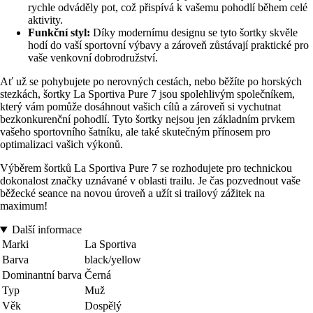
rychle odváděly pot, což přispívá k vašemu pohodlí během celé
aktivity.
Funkční styl:
Díky modernímu designu se tyto šortky skvěle
hodí do vaší sportovní výbavy a zároveň zůstávají praktické pro
vaše venkovní dobrodružství.
Ať už se pohybujete po nerovných cestách, nebo běžíte po horských
stezkách, šortky La Sportiva Pure 7 jsou spolehlivým společníkem,
který vám pomůže dosáhnout vašich cílů a zároveň si vychutnat
bezkonkurenční pohodlí. Tyto šortky nejsou jen základním prvkem
vašeho sportovního šatníku, ale také skutečným přínosem pro
optimalizaci vašich výkonů.
Výběrem šortků La Sportiva Pure 7 se rozhodujete pro technickou
dokonalost značky uznávané v oblasti trailu. Je čas pozvednout vaše
běžecké seance na novou úroveň a užít si trailový zážitek na
maximum!
Další informace
Marki
La Sportiva
Barva
black/yellow
Dominantní barva
Černá
Typ
Muž
Věk
Dospělý