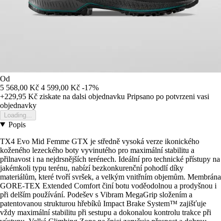
Od
5 568,00 Kč
4 599,00 Kč
-17%
+229,95 Kč
ziskate na dalsi objednavku
Pripsano po potvrzeni vasi
objednavky
Loading...
Popis
TX4 Evo Mid Femme GTX je středně vysoká verze ikonického
koženého lezeckého boty vyvinutého pro maximální stabilitu a
přilnavost i na nejdrsnějších terénech. Ideální pro technické přístupy na
jakémkoli typu terénu, nabízí bezkonkurenční pohodlí díky
materiálům, které tvoří svršek, a velkým vnitřním objemům. Membrána
GORE-TEX Extended Comfort činí botu voděodolnou a prodyšnou i
při delším používání. Podešev s Vibram MegaGrip složením a
patentovanou strukturou hřebíků Impact Brake System™ zajišťuje
vždy maximální stabilitu při sestupu a dokonalou kontrolu trakce při