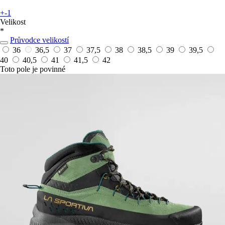
+-1
Velikost
*
Průvodce velikostí
36
36,5
37
37,5
38
38,5
39
39,5
40
40,5
41
41,5
42
Toto pole je povinné