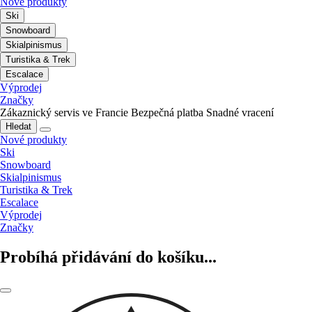
Nové produkty
Ski
Snowboard
Skialpinismus
Turistika & Trek
Escalace
Výprodej
Značky
Zákaznický servis ve Francie
Bezpečná platba
Snadné vracení
Hledat
Nové produkty
Ski
Snowboard
Skialpinismus
Turistika & Trek
Escalace
Výprodej
Značky
Probíhá přidávání do košíku...