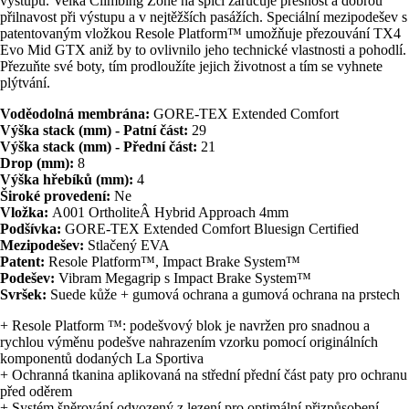
výstupu. Velká Climbing Zone na špici zaručuje přesnost a dobrou
přilnavost při výstupu a v nejtěžších pasážích. Speciální mezipodešev s
patentovaným vložkou Resole Platform™ umožňuje přezouvání TX4
Evo Mid GTX aniž by to ovlivnilo jeho technické vlastnosti a pohodlí.
Přezuňte své boty, tím prodloužíte jejich životnost a tím se vyhnete
plýtvání.
Voděodolná membrána:
GORE-TEX Extended Comfort
Výška stack (mm) - Patní část:
29
Výška stack (mm) - Přední část:
21
Drop (mm):
8
Výška hřebíků (mm):
4
Široké provedení:
Ne
Vložka:
A001 OrtholiteÂ Hybrid Approach 4mm
Podšívka:
GORE-TEX Extended Comfort Bluesign Certified
Mezipodešev:
Stlačený EVA
Patent:
Resole Platform™, Impact Brake System™
Podešev:
Vibram Megagrip s Impact Brake System™
Svršek:
Suede kůže + gumová ochrana a gumová ochrana na prstech
+ Resole Platform ™: podešvový blok je navržen pro snadnou a
rychlou výměnu podešve nahrazením vzorku pomocí originálních
komponentů dodaných La Sportiva
+ Ochranná tkanina aplikovaná na střední přední část paty pro ochranu
před oděrem
+ Systém šněrování odvozený z lezení pro optimální přizpůsobení