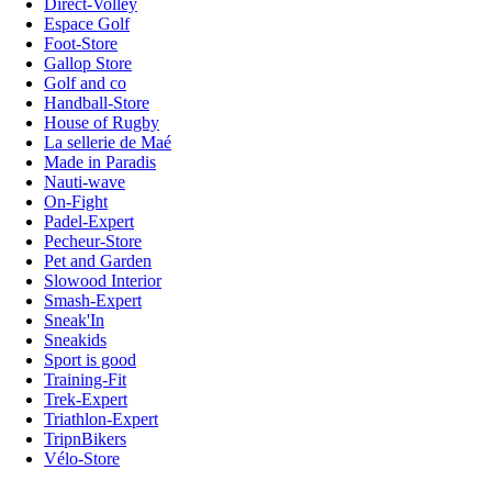
Direct-Volley
Espace Golf
Foot-Store
Gallop Store
Golf and co
Handball-Store
House of Rugby
La sellerie de Maé
Made in Paradis
Nauti-wave
On-Fight
Padel-Expert
Pecheur-Store
Pet and Garden
Slowood Interior
Smash-Expert
Sneak'In
Sneakids
Sport is good
Training-Fit
Trek-Expert
Triathlon-Expert
TripnBikers
Vélo-Store