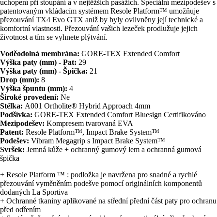
uchopení při stoupání a v nejtěžších pasážích. Speciální mezipodešev s
patentovaným vkládacím systémem Resole Platform™ umožňuje
přezouvání TX4 Evo GTX aniž by byly ovlivněny její technické a
komfortní vlastnosti. Přezouvání vašich lezeček prodlužuje jejich
životnost a tím se vyhnete plýtvání.
Voděodolná membrána:
GORE-TEX Extended Comfort
Výška paty (mm) - Pat:
29
Výška paty (mm) - Špička:
21
Drop (mm):
8
Výška špuntu (mm):
4
Široké provedení:
Ne
Stélka:
A001 Ortholite® Hybrid Approach 4mm
Podšívka:
GORE-TEX Extended Comfort Bluesign Certifikováno
Mezipodešev:
Kompresem tvarovaná EVA
Patent:
Resole Platform™, Impact Brake System™
Podešev:
Vibram Megagrip s Impact Brake System™
Svršek:
Jemná kůže + ochranný gumový lem a ochranná gumová
špička
+ Resole Platform ™ : podložka je navržena pro snadné a rychlé
přezouvání vyměněním podešve pomocí originálních komponentů
dodaných La Sportiva
+ Ochranné tkaniny aplikované na střední přední část paty pro ochranu
před odřením