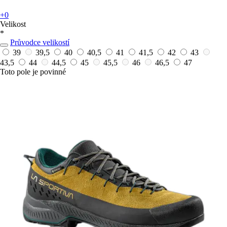
+0
Velikost
*
Průvodce velikostí
39
39,5
40
40,5
41
41,5
42
43
43,5
44
44,5
45
45,5
46
46,5
47
Toto pole je povinné