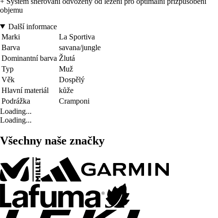
+ Systém šněrování odvozený od lezení pro optimální přizpůsobení
objemu
Další informace
Marki
La Sportiva
Barva
savana/jungle
Dominantní barva
Žlutá
Typ
Muž
Věk
Dospělý
Hlavní materiál
kůže
Podrážka
Cramponi
Loading...
Loading...
Všechny naše značky