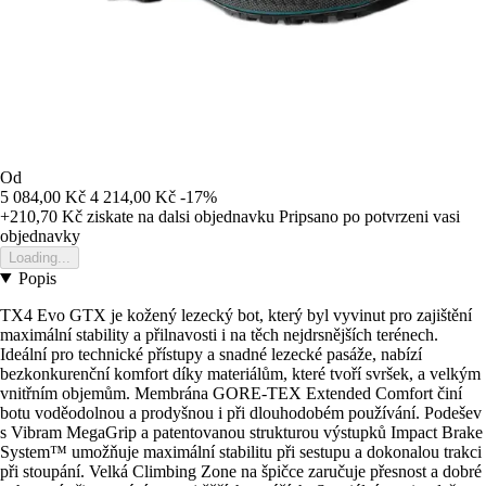
Od
5 084,00 Kč
4 214,00 Kč
-17%
+210,70 Kč
ziskate na dalsi objednavku
Pripsano po potvrzeni vasi
objednavky
Loading...
Popis
TX4 Evo GTX je kožený lezecký bot, který byl vyvinut pro zajištění
maximální stability a přilnavosti i na těch nejdrsnějších terénech.
Ideální pro technické přístupy a snadné lezecké pasáže, nabízí
bezkonkurenční komfort díky materiálům, které tvoří svršek, a velkým
vnitřním objemům. Membrána GORE-TEX Extended Comfort činí
botu voděodolnou a prodyšnou i při dlouhodobém používání. Podešev
s Vibram MegaGrip a patentovanou strukturou výstupků Impact Brake
System™ umožňuje maximální stabilitu při sestupu a dokonalou trakci
při stoupání. Velká Climbing Zone na špičce zaručuje přesnost a dobré