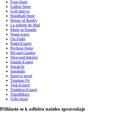
Foot-Store
Gallop Store
Golf and co
Handball-Store
House of Rugby
La sellerie de Maé
Made in Paradis
Nauti-wave
On-Fight
Padel-Expert
Pecheur-Store
Pet and Garden
Slowood Interior
Smash-Expert
Sneak'In
Sneakids
Sport is good
Training-Fit
Trek-Expert
Triathlon-Expert
TripnBikers
Vélo-Store
Přihlaste se k odběru našeho zpravodaje