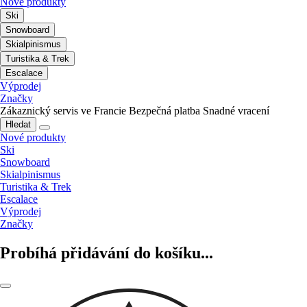
Nové produkty
Ski
Snowboard
Skialpinismus
Turistika & Trek
Escalace
Výprodej
Značky
Zákaznický servis ve Francie
Bezpečná platba
Snadné vracení
Hledat
Nové produkty
Ski
Snowboard
Skialpinismus
Turistika & Trek
Escalace
Výprodej
Značky
Probíhá přidávání do košíku...