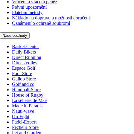
Vrácení a vrácení peněz
Právní upozornění
Platební metody
Náklady na dopravu a možnosti doručení
Oznámení o ochraně soukromí
Naše obchody
Basket-Center
Daily Bikers
Direct Running
Direct-Volley
Espace Golf
Foot-Store
Gallop Store
Golf and co
Handball-Store
House of Rugby
La sellerie de Maé
Made in Paradis
Nauti-wave
On-Fight
Padel-Expert
Pecheur-Store
Pet and Garden