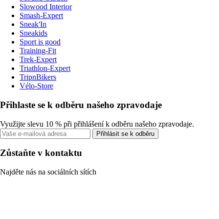
Slowood Interior
Smash-Expert
Sneak'In
Sneakids
Sport is good
Training-Fit
Trek-Expert
Triathlon-Expert
TripnBikers
Vélo-Store
Přihlaste se k odběru našeho zpravodaje
Využijte slevu 10 % při přihlášení k odběru našeho zpravodaje.
Přihlásit se k odběru
Zůstaňte v kontaktu
Najděte nás na sociálních sítích