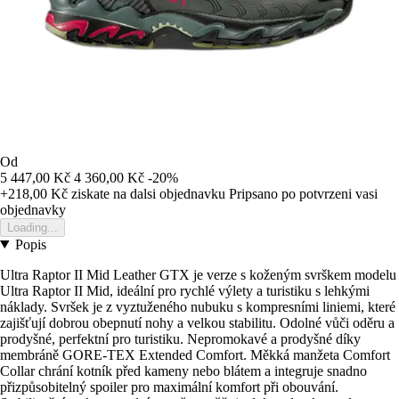
Od
5 447,00 Kč
4 360,00 Kč
-20%
+218,00 Kč
ziskate na dalsi objednavku
Pripsano po potvrzeni vasi
objednavky
Loading...
Popis
Ultra Raptor II Mid Leather GTX je verze s koženým svrškem modelu
Ultra Raptor II Mid, ideální pro rychlé výlety a turistiku s lehkými
náklady. Svršek je z vyztuženého nubuku s kompresními liniemi, které
zajišťují dobrou obepnutí nohy a velkou stabilitu. Odolné vůči oděru a
prodyšné, perfektní pro turistiku. Nepromokavé a prodyšné díky
membráně GORE-TEX Extended Comfort. Měkká manžeta Comfort
Collar chrání kotník před kameny nebo blátem a integruje snadno
přizpůsobitelný spoiler pro maximální komfort při obouvání.