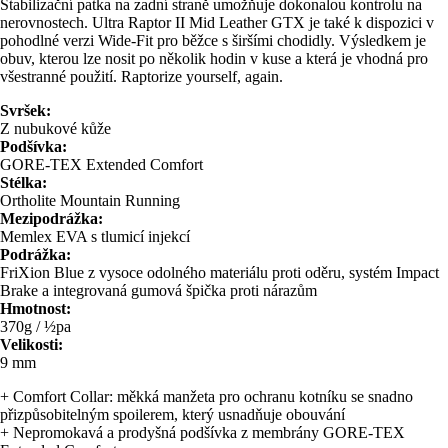
Stabilizační patka na zadní straně umožňuje dokonalou kontrolu na
nerovnostech. Ultra Raptor II Mid Leather GTX je také k dispozici v
pohodlné verzi Wide-Fit pro běžce s širšími chodidly. Výsledkem je
obuv, kterou lze nosit po několik hodin v kuse a která je vhodná pro
všestranné použití. Raptorize yourself, again.
Svršek:
Z nubukové kůže
Podšívka:
GORE-TEX Extended Comfort
Stélka:
Ortholite Mountain Running
Mezipodrážka:
Memlex EVA s tlumicí injekcí
Podrážka:
FriXion Blue z vysoce odolného materiálu proti oděru, systém Impact
Brake a integrovaná gumová špička proti nárazům
Hmotnost:
370g / ½pa
Velikosti:
9 mm
+ Comfort Collar: měkká manžeta pro ochranu kotníku se snadno
přizpůsobitelným spoilerem, který usnadňuje obouvání
+ Nepromokavá a prodyšná podšívka z membrány GORE-TEX