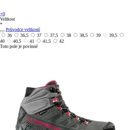
+0
Velikost
*
Průvodce velikostí
36
36,5
37
37,5
38
38,5
39
39,5
40
40,5
41
41,5
42
Toto pole je povinné