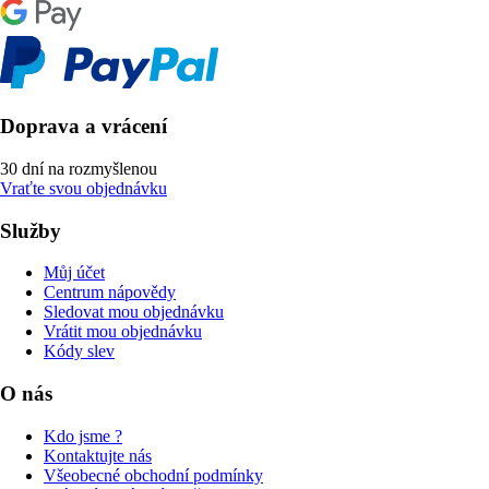
Doprava a vrácení
30 dní na rozmyšlenou
Vraťte svou objednávku
Služby
Můj účet
Centrum nápovědy
Sledovat mou objednávku
Vrátit mou objednávku
Kódy slev
O nás
Kdo jsme ?
Kontaktujte nás
Všeobecné obchodní podmínky