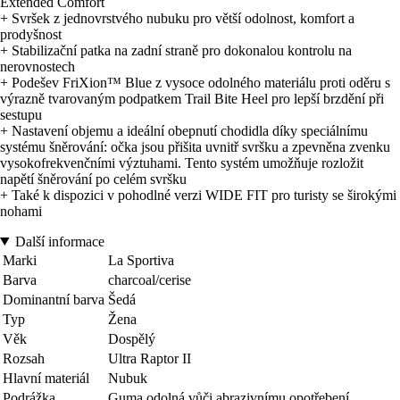
Extended Comfort
+ Svršek z jednovrstvého nubuku pro větší odolnost, komfort a
prodyšnost
+ Stabilizační patka na zadní straně pro dokonalou kontrolu na
nerovnostech
+ Podešev FriXion™ Blue z vysoce odolného materiálu proti oděru s
výrazně tvarovaným podpatkem Trail Bite Heel pro lepší brzdění při
sestupu
+ Nastavení objemu a ideální obepnutí chodidla díky speciálnímu
systému šněrování: očka jsou přišita uvnitř svršku a zpevněna zvenku
vysokofrekvenčními výztuhami. Tento systém umožňuje rozložit
napětí šněrování po celém svršku
+ Také k dispozici v pohodlné verzi WIDE FIT pro turisty se širokými
nohami
Další informace
Marki
La Sportiva
Barva
charcoal/cerise
Dominantní barva
Šedá
Typ
Žena
Věk
Dospělý
Rozsah
Ultra Raptor II
Hlavní materiál
Nubuk
Podrážka
Guma odolná vůči abrazivnímu opotřebení