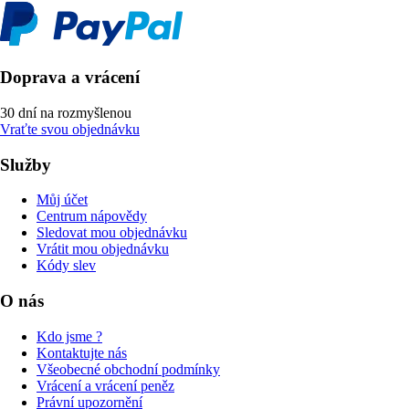
Doprava a vrácení
30 dní na rozmyšlenou
Vraťte svou objednávku
Služby
Můj účet
Centrum nápovědy
Sledovat mou objednávku
Vrátit mou objednávku
Kódy slev
O nás
Kdo jsme ?
Kontaktujte nás
Všeobecné obchodní podmínky
Vrácení a vrácení peněz
Právní upozornění