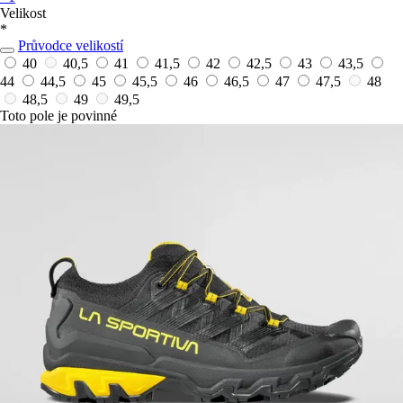
Velikost
*
Průvodce velikostí
40
40,5
41
41,5
42
42,5
43
43,5
44
44,5
45
45,5
46
46,5
47
47,5
48
48,5
49
49,5
Toto pole je povinné