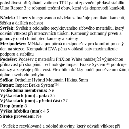
pohyblivost při šplhání, zatímco TPU patní zpevnění přidává stabilitu.
Ultra Raptor 3 je robustní terénní obuv, která vás doprovodí kamkoli.
Návlek:
Límec s integrovanou návleku zabraňuje pronikání kamenů,
štěrku a dalších nečistot
Svršek:
Svršek z odolného recyklovaného síťového materiálu, který
odvádí vlhkost při intenzivních túrách. Kamenný ochranný prvek a
gumový obal chrání před kameny a kořeny
Mezipodešev:
Měkká a podpůrná mezipodešev pro komfort po celý
den na stezce. Kompaktní EVA pěna v oblasti paty maximalizuje
podporu a stabilitu
Podešev:
Podešev z materiálu FriXion White nabízející výjimečnou
přilnavost při stoupání. Technologie Impact Brake System™ pohlcuje
nárazy a zlepšuje přilnavost. Flexibilní drážky podél podešve umožňují
úplnou svobodu pohybu
Stélka:
Ortholite Hybrid Mountain Hiking 5mm
Patent:
Impact Brake System™
Voděodolná membrána:
Ne
Výška stack (mm) - pata:
35
Výška stack (mm) - přední část:
27
Drop (mm):
8
Výška hřebíku (mm):
4.5
Široké provedení:
Ne
+Svršek z recyklované a odolné síťoviny, který odvádí vlhkost při