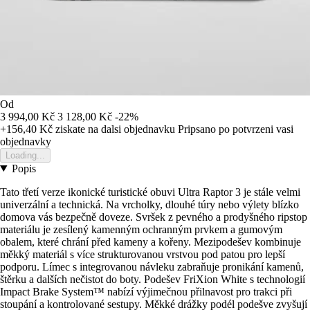
Od
3 994,00 Kč
3 128,00 Kč
-22%
+156,40 Kč
ziskate na dalsi objednavku
Pripsano po potvrzeni vasi
objednavky
Loading...
Popis
Tato třetí verze ikonické turistické obuvi Ultra Raptor 3 je stále velmi
univerzální a technická. Na vrcholky, dlouhé túry nebo výlety blízko
domova vás bezpečně doveze. Svršek z pevného a prodyšného ripstop
materiálu je zesílený kamenným ochranným prvkem a gumovým
obalem, které chrání před kameny a kořeny. Mezipodešev kombinuje
měkký materiál s více strukturovanou vrstvou pod patou pro lepší
podporu. Límec s integrovanou návleku zabraňuje pronikání kamenů,
štěrku a dalších nečistot do boty. Podešev FriXion White s technologií
Impact Brake System™ nabízí výjimečnou přilnavost pro trakci při
stoupání a kontrolované sestupy. Měkké drážky podél podešve zvyšují