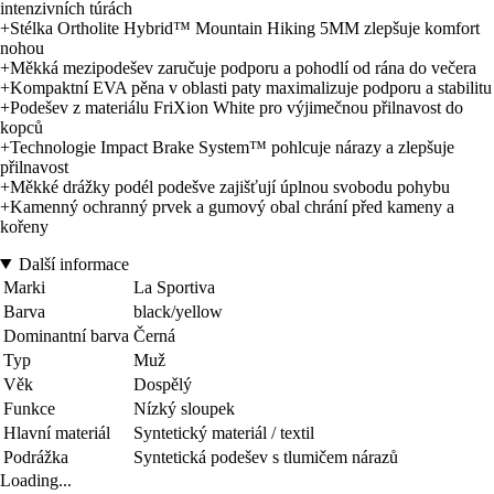
intenzivních túrách
+Stélka Ortholite Hybrid™ Mountain Hiking 5MM zlepšuje komfort
nohou
+Měkká mezipodešev zaručuje podporu a pohodlí od rána do večera
+Kompaktní EVA pěna v oblasti paty maximalizuje podporu a stabilitu
+Podešev z materiálu FriXion White pro výjimečnou přilnavost do
kopců
+Technologie Impact Brake System™ pohlcuje nárazy a zlepšuje
přilnavost
+Měkké drážky podél podešve zajišťují úplnou svobodu pohybu
+Kamenný ochranný prvek a gumový obal chrání před kameny a
kořeny
Další informace
Marki
La Sportiva
Barva
black/yellow
Dominantní barva
Černá
Typ
Muž
Věk
Dospělý
Funkce
Nízký sloupek
Hlavní materiál
Syntetický materiál / textil
Podrážka
Syntetická podešev s tlumičem nárazů
Loading...