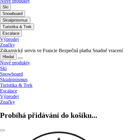
Nové produkty
Ski
Snowboard
Skialpinismus
Turistika & Trek
Escalace
Výprodej
Značky
Zákaznický servis ve Francie
Bezpečná platba
Snadné vracení
Hledat
Nové produkty
Ski
Snowboard
Skialpinismus
Turistika & Trek
Escalace
Výprodej
Značky
Probíhá přidávání do košíku...