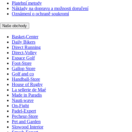
Platební metody
Náklady na dopravu a možnosti doručení
Oznámení o ochraně soukromí
Naše obchody
Basket-Center
Daily Bikers
Direct Running
Direct-Volley
Espace Golf
Foot-Store
Gallop Store
Golf and co
Handball-Store
House of Rugby
La sellerie de Maé
Made in Paradis
Nauti-wave
On-Fight
Padel-Expert
Pecheur-Store
Pet and Garden
Slowood Interior