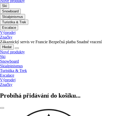
Nové produkty
Ski
Snowboard
Skialpinismus
Turistika & Trek
Escalace
Výprodej
Značky
Zákaznický servis ve Francie
Bezpečná platba
Snadné vracení
Hledat
Nové produkty
Ski
Snowboard
Skialpinismus
Turistika & Trek
Escalace
Výprodej
Značky
Probíhá přidávání do košíku...