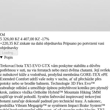
Od
5 326,00 Kč
4 407,00 Kč
-17%
+220,35 Kč
ziskate na dalsi objednavku
Pripsano po potvrzeni vasi
objednavky
Loading...
Popis
Trekovací bota TX5 EVO GTX vám poskytne stabilitu a důvěru
potřebnou v suti, na via ferratach nebo mezi dvěma chatami. Její svršek
z nubukové kůže a vodotěsná, prodyšná membrána GORE-TEX ePE
Extended Comfort udrží vaše nohy v suchu, ať už přecházíte přes
potoky nebo se brodíte bahnem. Technologie 3D Flex Evo™
zabraňuje odírání a umožňuje úplnou pohyblivost kotníku pro plynulý
krok, zatímco vložka Ortholite Hybrid™ Mountain Hiking 5MM
zajišťuje trvalé pohodlí. Systém šněrování inspirovaný trekovými
botami zaručuje dokonalé padnutí pro technické trasy. A nakonec,
podrážka Vibram Megagrip™ se systémem Impact Brake System™
nabízí bezkonkurenční přilnavost, ať už stoupáte nebo klesáte. TX5