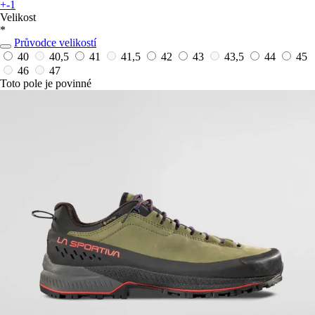
+-1
Velikost
*
Průvodce velikostí
40
40,5
41
41,5
42
43
43,5
44
45
46
47
Toto pole je povinné