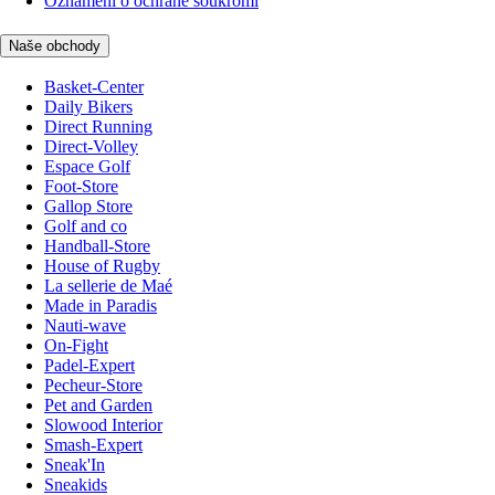
Oznámení o ochraně soukromí
Naše obchody
Basket-Center
Daily Bikers
Direct Running
Direct-Volley
Espace Golf
Foot-Store
Gallop Store
Golf and co
Handball-Store
House of Rugby
La sellerie de Maé
Made in Paradis
Nauti-wave
On-Fight
Padel-Expert
Pecheur-Store
Pet and Garden
Slowood Interior
Smash-Expert
Sneak'In
Sneakids