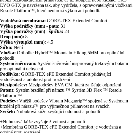
EVO GTX je navržena tak, aby vydržela, s opravovatelnými vložkami
Resole Platform™, které neohrozí výkon ani pohodlí.
Vodotěsná membrána:
GORE-TEX Extended Comfort
Výška podrážky (mm) - pata:
31
Výška podrážky (mm) - špička:
23
Drop (mm):
8
Výška výstupků (mm):
4.5
Šířka:
Není
Vložka:
Ortholite Hybrid™ Mountain Hiking 5MM pro optimální
pohodlí
Systém šněrování:
Systém šněrování inspirovaný trekovými botami
pro optimální uchycení
Podšívka:
GORE-TEX ePE Extended Comfort přidávající
vodotěsnost a odolnost proti roztržení
Mezipodešev:
Mezipodešev EVA CM, která zajišťuje odpružení
Patent:
Systém brzdění při nárazu ™ Systém 3D Flex ™ Resole
Platform ™
Podešev:
Vnější podešev Vibram Megagrip™ spojená se Systémem
brzdění při nárazu™ pro výjimečnou přilnavost na svazích
Svršek:
Nubuková kůže zvyšující odolnost a pohodlí
+Nubuková kůže zvyšuje životnost a pohodlí
+Membrána GORE-TEX ePE Extended Comfort je vodotěsná a
odolná proti roztržení