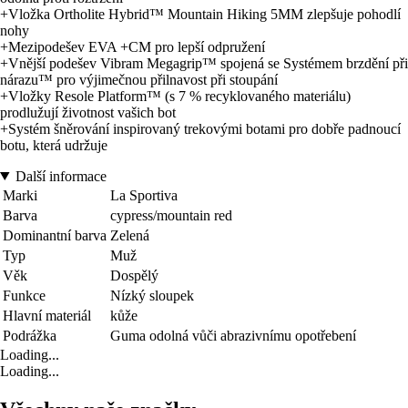
+Vložka Ortholite Hybrid™ Mountain Hiking 5MM zlepšuje pohodlí
nohy
+Mezipodešev EVA +CM pro lepší odpružení
+Vnější podešev Vibram Megagrip™ spojená se Systémem brzdění při
nárazu™ pro výjimečnou přilnavost při stoupání
+Vložky Resole Platform™ (s 7 % recyklovaného materiálu)
prodlužují životnost vašich bot
+Systém šněrování inspirovaný trekovými botami pro dobře padnoucí
botu, která udržuje
Další informace
Marki
La Sportiva
Barva
cypress/mountain red
Dominantní barva
Zelená
Typ
Muž
Věk
Dospělý
Funkce
Nízký sloupek
Hlavní materiál
kůže
Podrážka
Guma odolná vůči abrazivnímu opotřebení
Loading...
Loading...