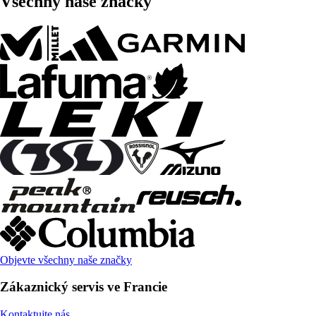
Všechny naše značky
Objevte všechny naše značky
Zákaznický servis ve Francie
Kontaktujte nás