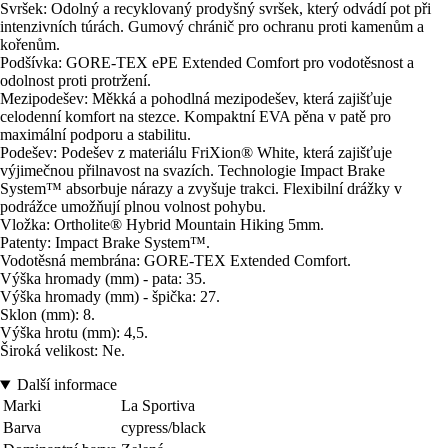
Svršek: Odolný a recyklovaný prodyšný svršek, který odvádí pot při
intenzivních túrách. Gumový chránič pro ochranu proti kamenům a
kořenům.
Podšívka: GORE-TEX ePE Extended Comfort pro vodotěsnost a
odolnost proti protržení.
Mezipodešev: Měkká a pohodlná mezipodešev, která zajišťuje
celodenní komfort na stezce. Kompaktní EVA pěna v patě pro
maximální podporu a stabilitu.
Podešev: Podešev z materiálu FriXion® White, která zajišťuje
výjimečnou přilnavost na svazích. Technologie Impact Brake
System™ absorbuje nárazy a zvyšuje trakci. Flexibilní drážky v
podrážce umožňují plnou volnost pohybu.
Vložka: Ortholite® Hybrid Mountain Hiking 5mm.
Patenty: Impact Brake System™.
Vodotěsná membrána: GORE-TEX Extended Comfort.
Výška hromady (mm) - pata: 35.
Výška hromady (mm) - špička: 27.
Sklon (mm): 8.
Výška hrotu (mm): 4,5.
Široká velikost: Ne.
Další informace
Marki
La Sportiva
Barva
cypress/black