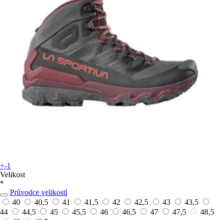
+-1
Velikost
*
Průvodce velikostí
40
40,5
41
41,5
42
42,5
43
43,5
44
44,5
45
45,5
46
46,5
47
47,5
48,5