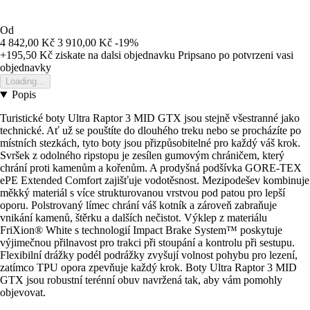
Od
4 842,00 Kč
3 910,00 Kč
-19%
+195,50 Kč
ziskate na dalsi objednavku
Pripsano po potvrzeni vasi
objednavky
Loading...
Popis
Turistické boty Ultra Raptor 3 MID GTX jsou stejně všestranné jako
technické. Ať už se pouštíte do dlouhého treku nebo se procházíte po
místních stezkách, tyto boty jsou přizpůsobitelné pro každý váš krok.
Svršek z odolného ripstopu je zesílen gumovým chráničem, který
chrání proti kamenům a kořenům. A prodyšná podšívka GORE-TEX
ePE Extended Comfort zajišťuje vodotěsnost. Mezipodešev kombinuje
měkký materiál s více strukturovanou vrstvou pod patou pro lepší
oporu. Polstrovaný límec chrání váš kotník a zároveň zabraňuje
vnikání kamenů, štěrku a dalších nečistot. Výklep z materiálu
FriXion® White s technologií Impact Brake System™ poskytuje
výjimečnou přilnavost pro trakci při stoupání a kontrolu při sestupu.
Flexibilní drážky podél podrážky zvyšují volnost pohybu pro lezení,
zatímco TPU opora zpevňuje každý krok. Boty Ultra Raptor 3 MID
GTX jsou robustní terénní obuv navržená tak, aby vám pomohly
objevovat.