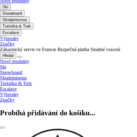
Nové produkty
Ski
Snowboard
Skialpinismus
Turistika & Trek
Escalace
Výprodej
Značky
Zákaznický servis ve Francie
Bezpečná platba
Snadné vracení
Hledat
Nové produkty
Ski
Snowboard
Skialpinismus
Turistika & Trek
Escalace
Výprodej
Značky
Probíhá přidávání do košíku...