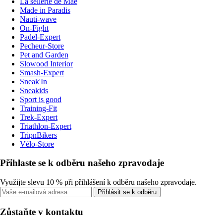
La sellerie de Maé
Made in Paradis
Nauti-wave
On-Fight
Padel-Expert
Pecheur-Store
Pet and Garden
Slowood Interior
Smash-Expert
Sneak'In
Sneakids
Sport is good
Training-Fit
Trek-Expert
Triathlon-Expert
TripnBikers
Vélo-Store
Přihlaste se k odběru našeho zpravodaje
Využijte slevu 10 % při přihlášení k odběru našeho zpravodaje.
Přihlásit se k odběru
Zůstaňte v kontaktu