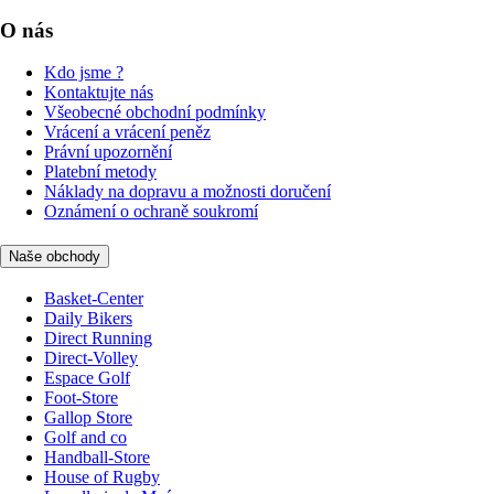
O nás
Kdo jsme ?
Kontaktujte nás
Všeobecné obchodní podmínky
Vrácení a vrácení peněz
Právní upozornění
Platební metody
Náklady na dopravu a možnosti doručení
Oznámení o ochraně soukromí
Naše obchody
Basket-Center
Daily Bikers
Direct Running
Direct-Volley
Espace Golf
Foot-Store
Gallop Store
Golf and co
Handball-Store
House of Rugby