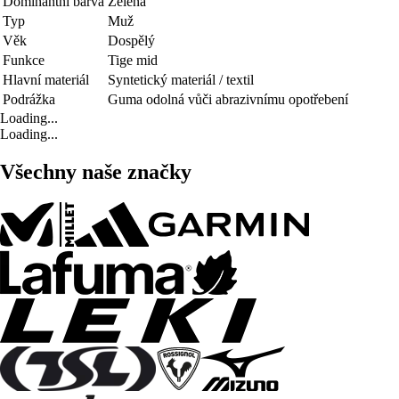
Dominantní barva
Zelená
Typ
Muž
Věk
Dospělý
Funkce
Tige mid
Hlavní materiál
Syntetický materiál / textil
Podrážka
Guma odolná vůči abrazivnímu opotřebení
Loading...
Loading...
Všechny naše značky