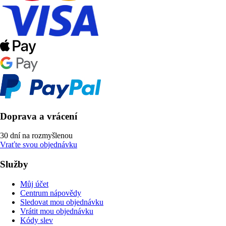
Doprava a vrácení
30 dní na rozmyšlenou
Vraťte svou objednávku
Služby
Můj účet
Centrum nápovědy
Sledovat mou objednávku
Vrátit mou objednávku
Kódy slev