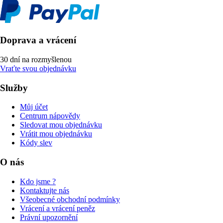
Doprava a vrácení
30 dní na rozmyšlenou
Vraťte svou objednávku
Služby
Můj účet
Centrum nápovědy
Sledovat mou objednávku
Vrátit mou objednávku
Kódy slev
O nás
Kdo jsme ?
Kontaktujte nás
Všeobecné obchodní podmínky
Vrácení a vrácení peněz
Právní upozornění