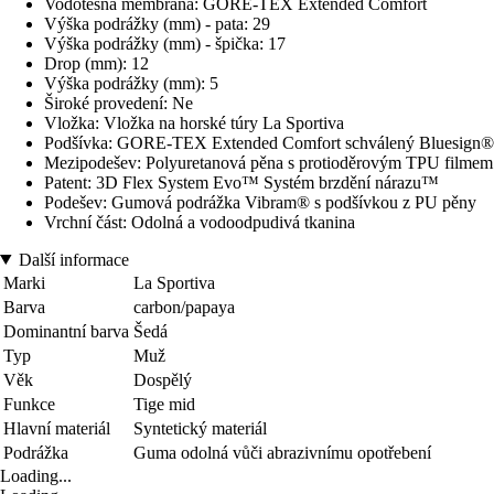
Vodotěsná membrána: GORE-TEX Extended Comfort
Výška podrážky (mm) - pata: 29
Výška podrážky (mm) - špička: 17
Drop (mm): 12
Výška podrážky (mm): 5
Široké provedení: Ne
Vložka: Vložka na horské túry La Sportiva
Podšívka: GORE-TEX Extended Comfort schválený Bluesign®
Mezipodešev: Polyuretanová pěna s protioděrovým TPU filmem
Patent: 3D Flex System Evo™ Systém brzdění nárazu™
Podešev: Gumová podrážka Vibram® s podšívkou z PU pěny
Vrchní část: Odolná a vodoodpudivá tkanina
Další informace
Marki
La Sportiva
Barva
carbon/papaya
Dominantní barva
Šedá
Typ
Muž
Věk
Dospělý
Funkce
Tige mid
Hlavní materiál
Syntetický materiál
Podrážka
Guma odolná vůči abrazivnímu opotřebení
Loading...