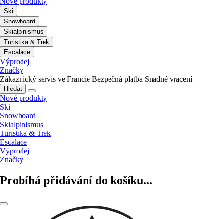
Nové produkty
Ski
Snowboard
Skialpinismus
Turistika & Trek
Escalace
Výprodej
Značky
Zákaznický servis ve Francie
Bezpečná platba
Snadné vracení
Hledat
Nové produkty
Ski
Snowboard
Skialpinismus
Turistika & Trek
Escalace
Výprodej
Značky
Probíhá přidávání do košíku...