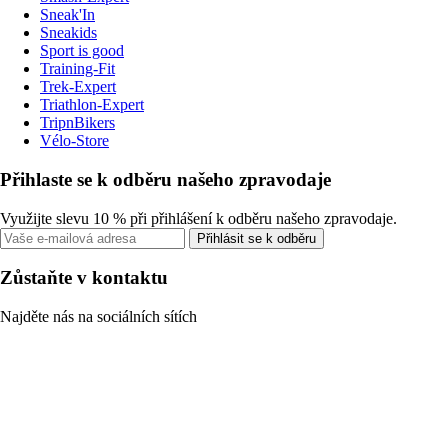
Sneak'In
Sneakids
Sport is good
Training-Fit
Trek-Expert
Triathlon-Expert
TripnBikers
Vélo-Store
Přihlaste se k odběru našeho zpravodaje
Využijte slevu 10 % při přihlášení k odběru našeho zpravodaje.
Přihlásit se k odběru
Zůstaňte v kontaktu
Najděte nás na sociálních sítích