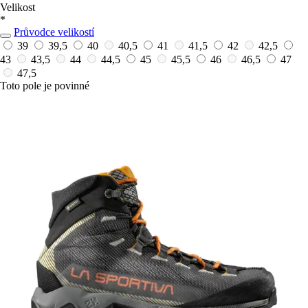
Velikost
*
Průvodce velikostí
39
39,5
40
40,5
41
41,5
42
42,5
43
43,5
44
44,5
45
45,5
46
46,5
47
47,5
Toto pole je povinné