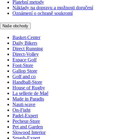
Platební metody
Náklady na dopravu a možnosti doručení
Oznámení o ochraně soukromí
Naše obchody
Basket-Center
Daily Bikers
Direct Running
Direct-Volley
Espace Golf
Foot-Store
Gallop Store
Golf and co
Handball-Store
House of Rugby
La sellerie de Maé
Made in Paradis
Nauti-wave
On-Fight
Padel-Expert
Pecheur-Store
Pet and Garden
Slowood Interior
Smash-Expert