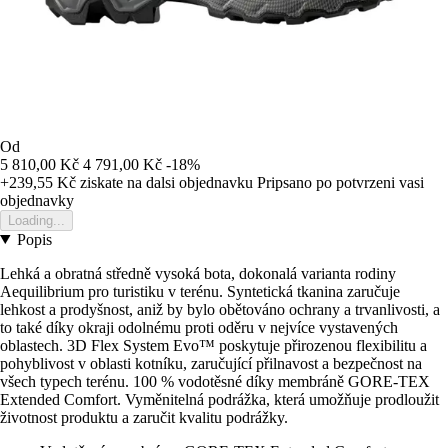
Od
5 810,00 Kč
4 791,00 Kč
-18%
+239,55 Kč
ziskate na dalsi objednavku
Pripsano po potvrzeni vasi
objednavky
Loading...
Popis
Lehká a obratná středně vysoká bota, dokonalá varianta rodiny
Aequilibrium pro turistiku v terénu. Syntetická tkanina zaručuje
lehkost a prodyšnost, aniž by bylo obětováno ochrany a trvanlivosti, a
to také díky okraji odolnému proti oděru v nejvíce vystavených
oblastech. 3D Flex System Evo™ poskytuje přirozenou flexibilitu a
pohyblivost v oblasti kotníku, zaručující přilnavost a bezpečnost na
všech typech terénu. 100 % vodotěsné díky membráně GORE-TEX
Extended Comfort. Vyměnitelná podrážka, která umožňuje prodloužit
životnost produktu a zaručit kvalitu podrážky.