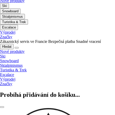
Nové produkty
Ski
Snowboard
Skialpinismus
Turistika & Trek
Escalace
Výprodej
Značky
Zákaznický servis ve Francie
Bezpečná platba
Snadné vracení
Hledat
Nové produkty
Ski
Snowboard
Skialpinismus
Turistika & Trek
Escalace
Výprodej
Značky
Probíhá přidávání do košíku...