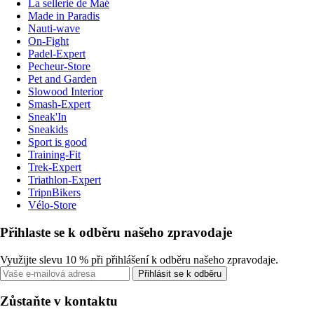
La sellerie de Maé
Made in Paradis
Nauti-wave
On-Fight
Padel-Expert
Pecheur-Store
Pet and Garden
Slowood Interior
Smash-Expert
Sneak'In
Sneakids
Sport is good
Training-Fit
Trek-Expert
Triathlon-Expert
TripnBikers
Vélo-Store
Přihlaste se k odběru našeho zpravodaje
Využijte slevu 10 % při přihlášení k odběru našeho zpravodaje.
Přihlásit se k odběru
Zůstaňte v kontaktu