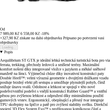
Od
7 989,00 Kč
6 558,00 Kč
-18%
+327,90 Kč
ziskate na dalsi objednavku
Pripsano po potvrzeni vasi
objednavky
Loading...
Popis
Aequilibrium ST GTX je ideální lehká technická turistická bota pro via
ferrata, trekking, přechody ledovců a smíšené terény. Maximální
komfort nošení díky integrované vložce s jazykem a měkké sněhové
manžetě na límci. Výjimečná chůze díky inovativní konstrukci paty
Double Heell™: velmi výrazná geometrie s dvojitými drážkami vzadu
posiluje brzdný efekt při sestupu a umožňuje plynulejší pohyb, čímž
snižuje únavu svalů. Odolnost a lehkost se spojují v této nové
podešvi/vnitřní podešvi s vnější konstrukcí Rubber Guard™ a vnitřní
pěnou pro zvýšenou lehkost a odpružení díky minimálnímu použití
gumových vrstev. Ergonomický, obepínající a přesný tvar integruje
TPU skořepiny na špičce a patě pro zvýšení stability svršku. Direkční
spojení 3D Flex System Evo™ s profilovanou kotníkovou částí a