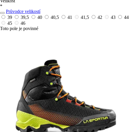
Velikost
*
Průvodce velikostí
39
39,5
40
40,5
41
41,5
42
43
44
45
46
Toto pole je povinné