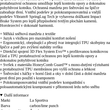
protiabrazivní ochranou umožňuje lepší kontrolu opory a dokonalou
pohyblivost kotníku. Ochranná manžeta pro šněrování na špičce
zabraňuje tření. Vnitřní podešev je polokramponovatelná a vnější
podešev Vibram® SpringLug Tech je vybavena drážkami Impact
Brake System pro lepší přizpůsobení tvrdým plochám kamenů.
Horolezectví v dokonalé harmonii.
+ Měkká sněhová manžeta z textilie
+ Jazyk s vložkou pro maximální komfort nošení
+ Ergonomický, obepínající a přesný tvar integrující TPU skořepiny na
špičce a patě pro zvýšení stability svršku
+ Direkční spojení 3D Flex System Evo™ s profilovanou kotníkovou
částí a TPU protiabrazivní ochranou pro lepší kontrolu opory a
dokonalou pohyblivost kotníku
+ Svršek z materiálu HoneyComb Guard™ s mono-dutými výztuhami
a protiabrazivní TPU membránou pro vyšší ochranu a lehkost
+ Šněrování s háčky v horní části a oky v dolní části a dolní manžeta
proti tření pro použití s kramponem
+ Polokramponovatelná vnitřní podešev kompatibilní s
poloaautomatickými kramponami v přítomnosti ledu nebo sněhu
Další informace
Marki
La Sportiva
Barva
carbon/lime punch