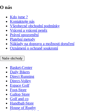
O nás
Kdo jsme ?
Kontaktujte nás
Všeobecné obchodní podmínky
Vrácení a vrácení peněz
Právní upozornění
Platební metody
Náklady na dopravu a možnosti doručení
Oznámení o ochraně soukromí
Naše obchody
Basket-Center
Daily Bikers
Direct Running
Direct-Volley
Espace Golf
Foot-Store
Gallop Store
Golf and co
Handball-Store
House of Rugby